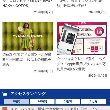
ル　コロンビア・KEEN・Teva・
「Swift」救出ミッションが難
HOKA・OOFOS
航　救援機に何が?
2026年8月7日
2026年8月6日
ChatGPTでアドビ製ツールが横
iPhoneはあと払いで買う　ペイ
断利用可能に　70以上の機能を
ディ「Apple専用プラン」480万
統合
利用の4割がZ世代
2026年8月6日
2026年8月6日
アクセスランキング
1時間
24時間
1週間
1カ月
スターバックス、横浜に“文化財カフェ”8月10日オープン