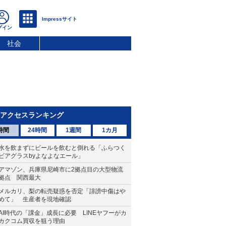
社会
アクセスランキング
時間
24時間
1週間
1カ月
水を飲まずにビールを飲むと倒れる「ふらつく
ビアグラスbyよなよなエール」
アマゾン、兵庫県尼崎市に2拠点目の大型物流
拠点 関西最大
メルカリ、梨の転売疑惑を否定「誹謗中傷はや
めて」 生産者を現地確認
AI時代の「課金」成長に必要 LINEヤフーがカ
カクコム買収を狙う理由