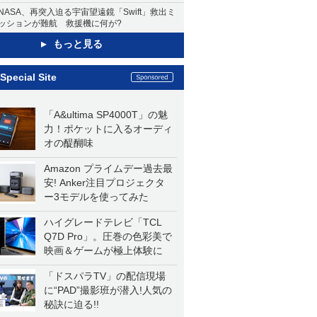
NASA、再突入迫る宇宙望遠鏡「Swift」救出ミ
ッションが難航 救援機に何が?
もっと見る
Special Site
「A&ultima SP4000T」の魅
力！ポケットに入るオーディ
オの醍醐味
Amazon プライムデー過去最
安! Anker注目プロジェクタ
ー3モデルを使ってみた
ハイグレードテレビ「TCL
Q7D Pro」。圧巻の色彩美で
映画＆ゲームが極上体験に
「ドスパラTV」の配信現場
に“PAD”撮影班が潜入!人気の
秘訣に迫る!!