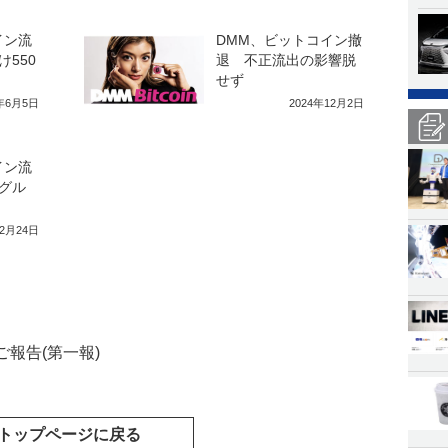
イン流
DMM、ビットコイン撤
550
退 不正流出の影響脱
せず
4年6月5日
2024年12月2日
イン流
グル
12月24日
報告(第一報)
トップページに戻る