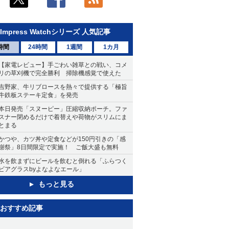
Impress Watchシリーズ 人気記事
時間
24時間
1週間
1カ月
【家電レビュー】手ごわい雑草との戦い、コメ
リの草刈機で完全勝利 掃除機感覚で使えた
吉野家、牛リブロースを熱々で提供する「極旨
牛鉄板ステーキ定食」を発売
本日発売「スヌーピー」圧縮収納ポーチ。ファ
スナー閉めるだけで着替えや荷物がスリムにま
とまる
かつや、カツ丼や定食などが150円引きの「感
謝祭」8日間限定で実施！ ご飯大盛も無料
水を飲まずにビールを飲むと倒れる「ふらつく
ビアグラスbyよなよなエール」
もっと見る
おすすめ記事