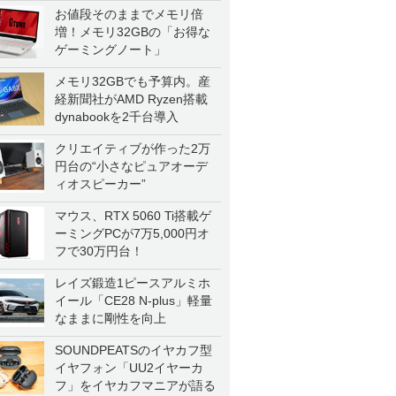
お値段そのままでメモリ倍
増！メモリ32GBの「お得な
ゲーミングノート」
メモリ32GBでも予算内。産
経新聞社がAMD Ryzen搭載
dynabookを2千台導入
クリエイティブが作った2万
円台の“小さなピュアオーデ
ィオスピーカー”
マウス、RTX 5060 Ti搭載ゲ
ーミングPCが7万5,000円オ
フで30万円台！
レイズ鍛造1ピースアルミホ
イール「CE28 N-plus」軽量
なままに剛性を向上
SOUNDPEATSのイヤカフ型
イヤフォン「UU2イヤーカ
フ」をイヤカフマニアが語る