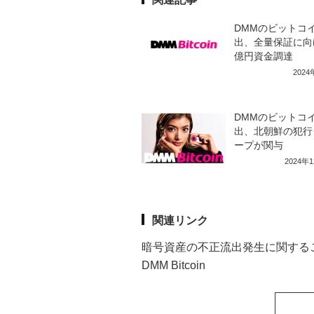
DMMのビットコ
出、全量保証に向け
億円資金調達
202
DMMのビットコ
出、北朝鮮の犯行
ープが関与
2024年
関連リンク
暗号資産の不正流出発生に関するご
DMM Bitcoin