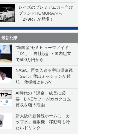
レイズのプレミアムカー向け
ブランドHOMURAから
「2×9R」が登場！
最新記事
"準国産"セミヒューマノイド
「D1」 自社設計・国内組立
で500万円から
NASA、再突入迫る宇宙望遠鏡
「Swift」救出ミッションが難
航 救援機に何が?
AI時代の「課金」成長に必
要 LINEヤフーがカカクコム
買収を狙う理由
新大阪の新幹線ホームに「カ
ップ氷」自販機 移動時も冷
たいドリンク