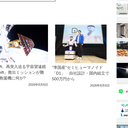
SA、再突入迫る宇宙望遠鏡
"準国産"セミヒューマノイド
wift」救出ミッションが難
「D1」 自社設計・国内組立で
救援機に何が?
500万円から
2026年8月6日
2026年8月6日