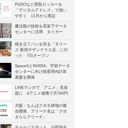
PUDOなど受取ロッカーを
「デジタルアドレス」で使い
やすく 11月から実証
魔法瓶の技術を高架下データ
センターに活用 タイガー
焼き立てパンを売る「タリー
ズ 新宿サザンテラス店」に行
った 7日オープン
SpaceXとNVIDIA、宇宙データ
センターに向け衛星用AI計算
基盤を開発
LINEマンガで「アニメ」見放
題に dアニメ連携で月760円
大阪・なんばクボタ跡地の複
合開発、アリーナ名は「クボ
タららアリーナ」
チャージスポット、小田急全