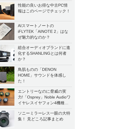
性能の良いお得な中古PC情
報はこのページでチェック！
AIスマートノートの
iFLYTEK「AINOTE 2」はな
ぜ魅力的なのか？
総合オーディオブランドに進
化するSHANLINGとは何者
か？
鳥肌ものの「DENON
HOME」サウンドを体感し
た！
エントリーなのに脅威の実
力!「Osprey」Noble Audioワ
イヤレスイヤフォン4機種を
一気に聴く
ソニーミラーレス一眼の大特
集！ 見どころ記事まとめ