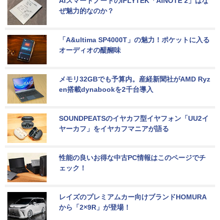
AIスマートノートのiFLYTEK「AINOTE 2」はな
ぜ魅力的なのか？
「A&ultima SP4000T」の魅力！ポケットに入る
オーディオの醍醐味
メモリ32GBでも予算内。産経新聞社がAMD Ryz
en搭載dynabookを2千台導入
SOUNDPEATSのイヤカフ型イヤフォン「UU2イ
ヤーカフ」をイヤカフマニアが語る
性能の良いお得な中古PC情報はこのページでチ
ェック！
レイズのプレミアムカー向けブランドHOMURA
から「2×9R」が登場！