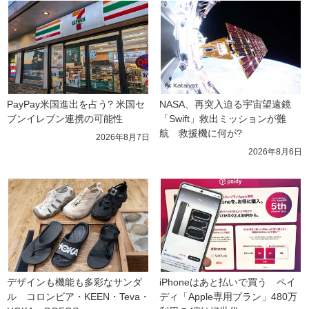
PayPay米国進出を占う? 米国セ
NASA、再突入迫る宇宙望遠鏡
ブンイレブン連携の可能性
「Swift」救出ミッションが難
航　救援機に何が?
2026年8月7日
2026年8月6日
デザインも機能も多彩なサンダ
iPhoneはあと払いで買う　ペイ
ル　コロンビア・KEEN・Teva・
ディ「Apple専用プラン」480万