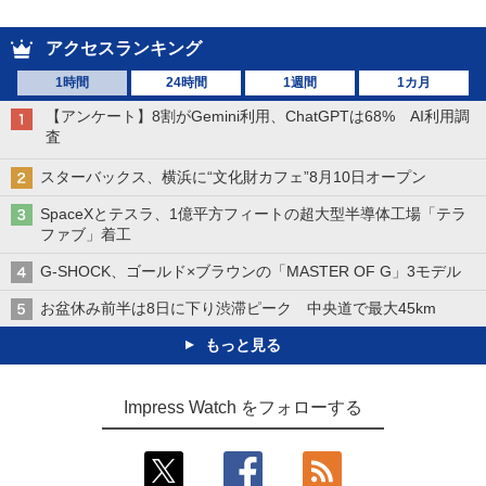
アクセスランキング
1時間
24時間
1週間
1カ月
【アンケート】8割がGemini利用、ChatGPTは68% AI利用調
査
スターバックス、横浜に“文化財カフェ”8月10日オープン
SpaceXとテスラ、1億平方フィートの超大型半導体工場「テラ
ファブ」着工
G-SHOCK、ゴールド×ブラウンの「MASTER OF G」3モデル
お盆休み前半は8日に下り渋滞ピーク 中央道で最大45km
もっと見る
Impress Watch をフォローする