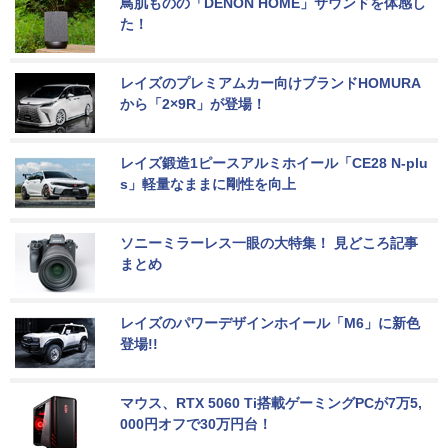
鳥肌ものの「DENON HOME」サウンドを体感し
た！
レイズのプレミアムカー向けブランドHOMURA
から「2×9R」が登場！
レイズ鍛造1ピースアルミホイール「CE28 N-plu
s」軽量なままに剛性を向上
ソニーミラーレス一眼の大特集！ 見どころ記事
まとめ
レイズのパワーデザインホイール「M6」に新色
登場!!
マウス、RTX 5060 Ti搭載ゲーミングPCが7万5,
000円オフで30万円台！