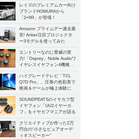
レイズのプレミアムカー向け
ブランドHOMURAから
「2×9R」が登場！
Amazon プライムデー過去最
安! Anker注目プロジェクタ
ー3モデルを使ってみた
エントリーなのに脅威の実
力!「Osprey」Noble Audioワ
イヤレスイヤフォン4機種を
一気に聴く
ハイグレードテレビ「TCL
Q7D Pro」。圧巻の色彩美で
映画＆ゲームが極上体験に
SOUNDPEATSのイヤカフ型
イヤフォン「UU2イヤーカ
フ」をイヤカフマニアが語る
クリエイティブが作った2万
円台の“小さなピュアオーデ
ィオスピーカー”