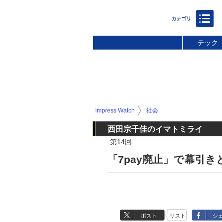
テック
Impress Watch
社会
西田宗千佳のイマトミライ
第14回
「7pay廃止」で幕引
ポスト
リスト
シ