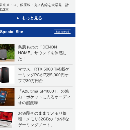
東京メトロ、銀座線・丸ノ内線を大増発 計
212本
もっと見る
Special Site
鳥肌ものの「DENON
HOME」サウンドを体感し
た！
マウス、RTX 5060 Ti搭載ゲ
ーミングPCが7万5,000円オ
フで30万円台！
「A&ultima SP4000T」の魅
力！ポケットに入るオーディ
オの醍醐味
お値段そのままでメモリ倍
増！メモリ32GBの「お得な
ゲーミングノート」