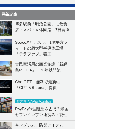
最新記事
博多駅前「明治公園」に飲食
店・スパ・立体園路 7日開園
SpaceXとテスラ、1億平方フ
ィートの超大型半導体工場
「テラファブ」着工
古民家活用の商業施設「新綱
島MICCA」 26年秋開業
ChatGPT、無料で最新の
「GPT-5.6 Luna」提供
鈴木淳也のPay Attention
PayPay米国進出を占う? 米国
セブンイレブン連携の可能性
キングジム、防災アイテム