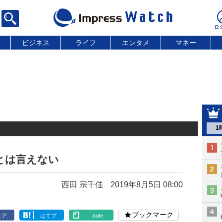
ビジネス
ライフ
エンタメ
マネー
1
きとは言えない
西田 宗千佳
2019年8月5日 08:00
ブックマーク
ェア
はてブ
note