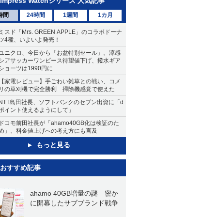
Impress Watchシリーズ 人気記事
時間
24時間
1週間
1カ月
ミスド「Mrs. GREEN APPLE」のコラボドーナ
ツ4種、いよいよ発売！
ユニクロ、今日から「お盆特別セール」。涼感
シアサッカーワンピース待望値下げ、撥水ギア
ショーツは1990円に
【家電レビュー】手ごわい雑草との戦い、コメ
リの草刈機で完全勝利 掃除機感覚で使えた
NTT島田社長、ソフトバンクのセブン出資に「d
ポイント使えるようにして」
ドコモ前田社長が「ahamo40GB化は検証のた
め」、料金値上げへの考え方にも言及
もっと見る
おすすめ記事
ahamo 40GB増量の謎 密か
に開幕したサブブランド戦争