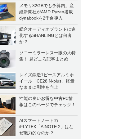
メモリ32GBでも予算内。産
経新聞社がAMD Ryzen搭載
dynabookを2千台導入
総合オーディオブランドに進
化するSHANLINGとは何者
か？
ソニーミラーレス一眼の大特
集！ 見どころ記事まとめ
レイズ鍛造1ピースアルミホ
イール「CE28 N-plus」軽量
なままに剛性を向上
性能の良いお得な中古PC情
報はこのページでチェック！
AIスマートノートの
iFLYTEK「AINOTE 2」はな
ぜ魅力的なのか？