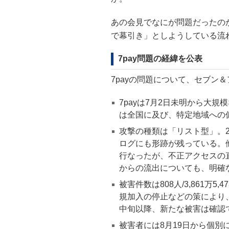
あの会見でなにが問題だったのか
で幕引き」としようしている流
7pay問題の経緯を公表
7payの問題について、セブン
7payは7月2日未明から大
は全国に及び、特定地域への
攻撃の種類は「リスト型」。
ログにも形跡が残っている。
行なったが、不正アクセスの
からの流出についても、明確
被害件数は808人/3,861万
規加入の停止などの策により
中旬以降、新たな被害は確認
被害者には8月19日から個別