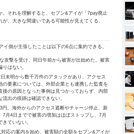
。それを理解すると、セブン&アイが「7pay廃止
れが、大きな間違いである可能性が見えてくる。
＆アイ側が主張したことは以下の6点に集約できる。
規模な攻撃を受け、同日午前から被害が出始めた。被害
偏りはない。
2日未明から数千万件のアタックがあり、アクセス
他の要素については、外部企業とも連携した監査を
直接の原因となった事例は見つかっておらず、内部
な流出の痕跡は確認できない。
5,473円。海外からのアクセス遮断やチャージ停止、新
、7月4日までで被害の増加はほぼストップし、7月
できていない。
に対応の案内を始め、被害額の全額をセブン&アイが