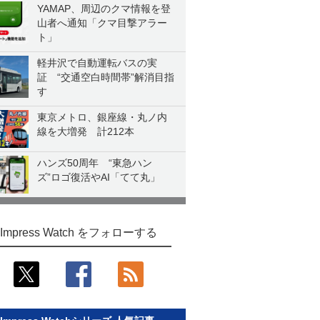
YAMAP、周辺のクマ情報を登
山者へ通知「クマ目撃アラー
ト」
軽井沢で自動運転バスの実
証 “交通空白時間帯”解消目指
す
東京メトロ、銀座線・丸ノ内
線を大増発 計212本
ハンズ50周年 “東急ハン
ズ”ロゴ復活やAI「てて丸」
Impress Watch をフォローする