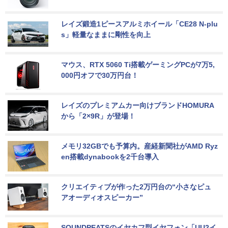
レイズ鍛造1ピースアルミホイール「CE28 N-plu
s」軽量なままに剛性を向上
マウス、RTX 5060 Ti搭載ゲーミングPCが7万5,
000円オフで30万円台！
レイズのプレミアムカー向けブランドHOMURA
から「2×9R」が登場！
メモリ32GBでも予算内。産経新聞社がAMD Ryz
en搭載dynabookを2千台導入
クリエイティブが作った2万円台の“小さなピュ
アオーディオスピーカー”
SOUNDPEATSのイヤカフ型イヤフォン「UU2イ