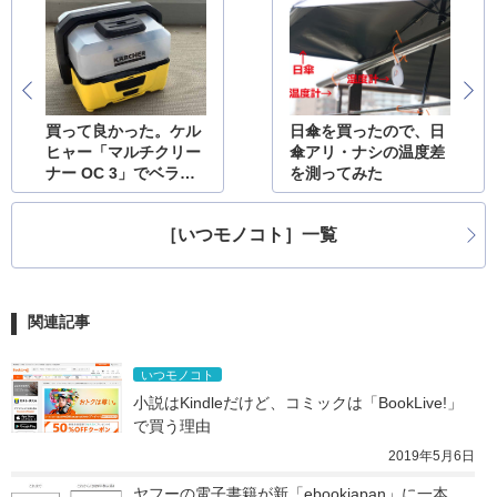
買って良かった。ケル
日傘を買ったので、日
ヒャー「マルチクリー
傘アリ・ナシの温度差
ナー OC 3」でベラン
を測ってみた
ダ掃除
［いつモノコト］一覧
関連記事
いつモノコト
小説はKindleだけど、コミックは「BookLive!」
で買う理由
2019年5月6日
ヤフーの電子書籍が新「ebookjapan」に一本