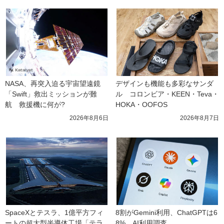
NASA、再突入迫る宇宙望遠鏡
デザインも機能も多彩なサンダ
「Swift」救出ミッションが難
ル　コロンビア・KEEN・Teva・
航　救援機に何が?
HOKA・OOFOS
2026年8月6日
2026年8月7日
SpaceXとテスラ、1億平方フィ
8割がGemini利用、ChatGPTは6
ートの超大型半導体工場「テラ
8%　AI利用調査