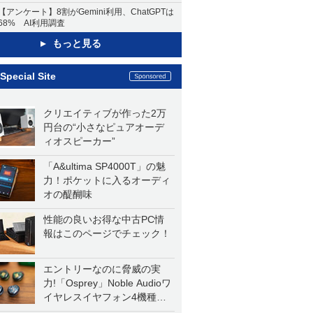
【アンケート】8割がGemini利用、ChatGPTは
68% AI利用調査
もっと見る
Special Site
クリエイティブが作った2万
円台の“小さなピュアオーデ
ィオスピーカー”
「A&ultima SP4000T」の魅
力！ポケットに入るオーディ
オの醍醐味
性能の良いお得な中古PC情
報はこのページでチェック！
エントリーなのに脅威の実
力!「Osprey」Noble Audioワ
イヤレスイヤフォン4機種を
一気に聴く