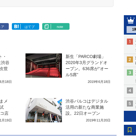
ェア
はてブ
note
1
ト・
新生「PARCO劇場」
生渋谷
2020年3月グランドオ
次世
ープン。636席が“オー
ルS席”
年6月18日
2019年6月18日
まメ
渋谷パルコはデジタル
試
活用の新たな商業施
ルコ店
設。22日オープン
11月19日
2019年11月20日