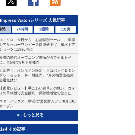
Impress Watchシリーズ 人気記事
時間
24時間
1週間
1カ月
ユニクロ、今日から「お盆特別セール」。涼感
シアサッカーワンピース待望値下げ、撥水ギア
ショーツは1990円に
東映の歴代オープニング映像がカプセルトイ
に。全5種で8月下旬発売
カルディ、オンライン限定「ネコバッグ＆タン
ブラーセット」を一般販売。7月の抽選販売の
当選無効分
【家電レビュー】手ごわい雑草との戦い、コメ
リの草刈機で完全勝利 掃除機感覚で使えた
スターバックス、横浜に“文化財カフェ”8月10日
オープン
もっと見る
おすすめ記事