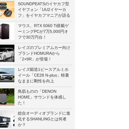
SOUNDPEATSのイヤカフ型
イヤフォン「UU2イヤーカ
フ」をイヤカフマニアが語る
マウス、RTX 5060 Ti搭載ゲ
ーミングPCが7万5,000円オ
フで30万円台！
レイズのプレミアムカー向け
ブランドHOMURAから
「2×9R」が登場！
レイズ鍛造1ピースアルミホ
イール「CE28 N-plus」軽量
なままに剛性を向上
鳥肌ものの「DENON
HOME」サウンドを体感し
た！
総合オーディオブランドに進
化するSHANLINGとは何者
か？