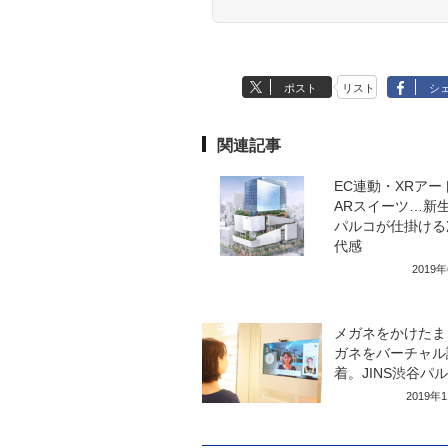
ポスト
リスト
シ
関連記事
EC連動・XRアー
ARスイーツ…新
パルコが仕掛ける
代感
2019
メガネをかけたま
ガネをバーチャル
着。JINS渋谷パ
2019年