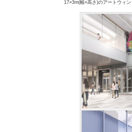
17×3m(幅×高さ)のアートウ