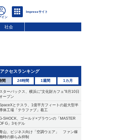
社会
アクセスランキング
時間
24時間
1週間
1カ月
スターバックス、横浜に“文化財カフェ”8月10日
オープン
SpaceXとテスラ、1億平方フィートの超大型半
導体工場「テラファブ」着工
G-SHOCK、ゴールド×ブラウンの「MASTER
OF G」3モデル
青山、ビジネス向け「空調ウエア」 ファン稼
働時の膨らみ抑制