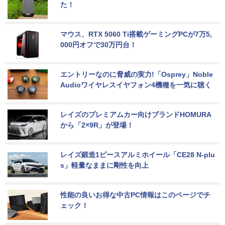
た！
マウス、RTX 5060 Ti搭載ゲーミングPCが7万5,
000円オフで30万円台！
エントリーなのに脅威の実力!「Osprey」Noble 
Audioワイヤレスイヤフォン4機種を一気に聴く
レイズのプレミアムカー向けブランドHOMURA
から「2×9R」が登場！
レイズ鍛造1ピースアルミホイール「CE28 N-plu
s」軽量なままに剛性を向上
性能の良いお得な中古PC情報はこのページでチ
ェック！