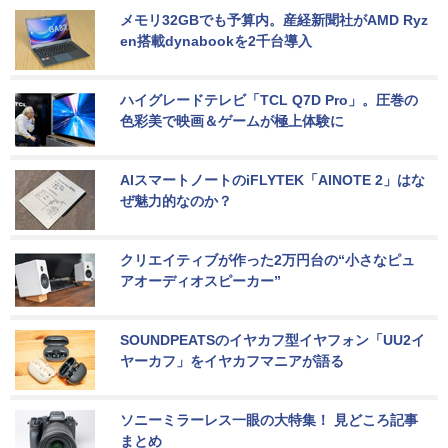
メモリ32GBでも予算内。産経新聞社がAMD Ryz
en搭載dynabookを2千台導入
ハイグレードテレビ「TCL Q7D Pro」。圧巻の
色彩美で映画＆ゲームが極上体験に
AIスマートノートのiFLYTEK「AINOTE 2」はな
ぜ魅力的なのか？
クリエイティブが作った2万円台の“小さなピュ
アオーディオスピーカー”
SOUNDPEATSのイヤカフ型イヤフォン「UU2イ
ヤーカフ」をイヤカフマニアが語る
ソニーミラーレス一眼の大特集！ 見どころ記事
まとめ