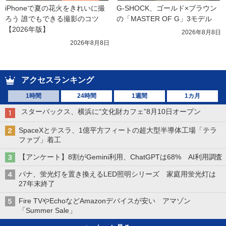
iPhoneで夏の花火をきれいに撮
G-SHOCK、ゴールド×ブラウン
ろう 誰でもできる撮影のコツ
の「MASTER OF G」3モデル
【2026年版】
2026年8月8日
2026年8月8日
アクセスランキング
1時間
24時間
1週間
1カ月
スターバックス、横浜に“文化財カフェ”8月10日オープン
SpaceXとテスラ、1億平方フィートの超大型半導体工場「テラ
ファブ」着工
【アンケート】8割がGemini利用、ChatGPTは68% AI利用調査
パナ、蛍光灯を置き換えるLED照明シリーズ 家庭用蛍光灯は
27年末終了
Fire TVやEchoなどAmazonデバイスが安い アマゾン
「Summer Sale」