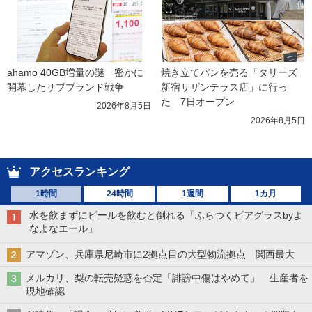
ahamo 40GB増量の謎　密かに
焼き立てパンを売る「タリーズ 
開幕したサブブランド戦争
新宿サザンテラス店」に行っ
た　7日オープン
2026年8月5日
2026年8月5日
アクセスランキング
1時間
24時間
1週間
1カ月
水を飲まずにビールを飲むと倒れる「ふらつくビアグラスbyよ
なよなエール」
アマゾン、兵庫県尼崎市に2拠点目の大型物流拠点 関西最大
メルカリ、梨の転売疑惑を否定「誹謗中傷はやめて」 生産者を
現地確認