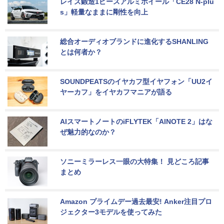
レイズ鍛造1ピースアルミホイール「CE28 N-plu
s」軽量なままに剛性を向上
総合オーディオブランドに進化するSHANLING
とは何者か？
SOUNDPEATSのイヤカフ型イヤフォン「UU2イ
ヤーカフ」をイヤカフマニアが語る
AIスマートノートのiFLYTEK「AINOTE 2」はな
ぜ魅力的なのか？
ソニーミラーレス一眼の大特集！ 見どころ記事
まとめ
Amazon プライムデー過去最安! Anker注目プロ
ジェクター3モデルを使ってみた