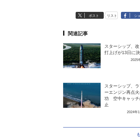
ポスト
リスト
シ
関連記事
スターシップ、改
打上げが13日に
202
スターシップ、ラ
ーエンジン再点火
功 空中キャッチ
止
2024年