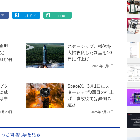
ェア
はてブ
note
良型
スターシップ、機体を
決定
大幅改良した新型を10
日に打上げ
5年1月9日
2025年1月6日
プタ
SpaceX、3月1日にス
に成
ターシップ8回目の打上
は中
げ 事故後では異例の
速さ
11月20日
2025年2月27日
もっと関連記事を見る