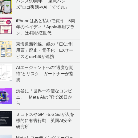
ハンズ50周年 “東急ハン
ズ”ロゴ復活やAI「てて丸」
iPhoneはあと払いで買う 5周
年のペイディ「Apple専用プラ
ン」は4割がZ世代
東海道新幹線、紙の「EXご利
用票」廃止・電子化 EXサー
ビスとe5489が連携
AIエージェントへの“過度な期
待”とリスク ガートナーが指
摘
渋谷に「世界一不便なコンビ
ニ」 Meta AIのPRで28日か
ら
ミュトスやGPT-5.6 Solが人を
標的に有害行動 英国AI安全
研究所
Metaもコーディングエージェ