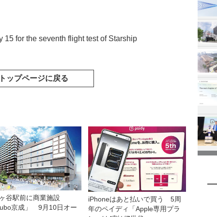
5 for the seventh flight test of Starship
トップページに戻る
ヶ谷駅前に商業施設
iPhoneはあと払いで買う 5周
kubo京成」 9月10日オー
年のペイディ「Apple専用プラ