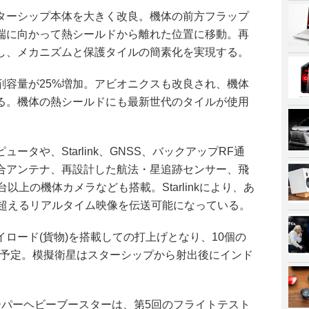
ターシップ本体を大きく改良。機体の前方フラップ
端に向かって熱シールドから離れた位置に移動。再
し、メカニズムと保護タイルの簡素化を実現する。
剤容量が25%増加。アビオニクスも改良され、機体
る。機体の熱シールドにも最新世代のタイルが使用
ータや、Starlink、GNSS、バックアップRF通
合アンテナ、再設計した航法・星追跡センサー、飛
以上の機体カメラなども搭載。Starlinkにより、あ
sを超えるリアルタイム映像を伝送可能になっている。
ロード(貨物)を搭載しての打上げとなり、10個の
て展開予定。模擬衛星はスターシップから射出後にインド
ーパーヘビーブースターは、第5回のフライトテスト