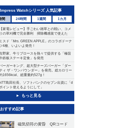
Impress Watchシリーズ 人気記事
時間
24時間
1週間
1カ月
【家電レビュー】手ごわい雑草との戦い、コメ
リの草刈機で完全勝利 掃除機感覚で使えた
ミスド「Mrs. GREEN APPLE」のコラボドーナ
ツ4種、いよいよ発売！
吉野家、牛リブロースを熱々で提供する「極旨
牛鉄板ステーキ定食」を発売
バーガーキング、超大型チーズバーガー「ダー
ティ ザ・ワンパウンダー」を発売。総カロリー
約1656kcal、総重量約527g！
NTT島田社長、ソフトバンクのセブン出資に「d
ポイント使えるようにして」
もっと見る
おすすめ記事
磁気切符の黄昏 QRコード