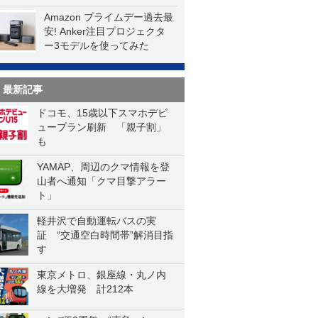
一気に聴く
Amazon プライムデー過去最
安! Anker注目プロジェクタ
ー3モデルを使ってみた
最新記事
ドコモ、15歳以下スマホデビ
ュープラン刷新 「親子割」
も
YAMAP、周辺のクマ情報を登
山者へ通知「クマ目撃アラー
ト」
軽井沢で自動運転バスの実
証 “交通空白時間帯”解消目指
す
東京メトロ、銀座線・丸ノ内
線を大増発 計212本