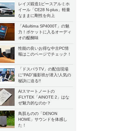
レイズ鍛造1ピースアルミホ
イール「CE28 N-plus」軽量
なままに剛性を向上
「A&ultima SP4000T」の魅
力！ポケットに入るオーディ
オの醍醐味
性能の良いお得な中古PC情
報はこのページでチェック！
「ドスパラTV」の配信現場
に“PAD”撮影班が潜入!人気の
秘訣に迫る!!
AIスマートノートの
iFLYTEK「AINOTE 2」はな
ぜ魅力的なのか？
鳥肌ものの「DENON
HOME」サウンドを体感し
た！