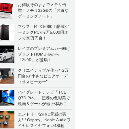
お値段そのままでメモリ倍
増！メモリ32GBの「お得な
ゲーミングノート」
マウス、RTX 5060 Ti搭載ゲ
ーミングPCが7万5,000円オ
フで30万円台！
レイズのプレミアムカー向け
ブランドHOMURAから
「2×9R」が登場！
クリエイティブが作った2万
円台の“小さなピュアオーデ
ィオスピーカー”
ハイグレードテレビ「TCL
Q7D Pro」。圧巻の色彩美で
映画＆ゲームが極上体験に
エントリーなのに脅威の実
力!「Osprey」Noble Audioワ
イヤレスイヤフォン4機種を