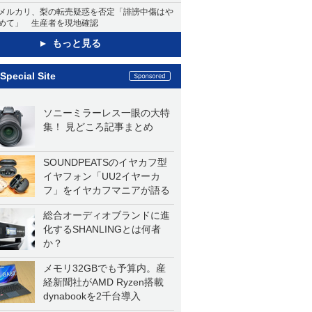
メルカリ、梨の転売疑惑を否定「誹謗中傷はや
めて」 生産者を現地確認
もっと見る
Special Site
ソニーミラーレス一眼の大特
集！ 見どころ記事まとめ
SOUNDPEATSのイヤカフ型
イヤフォン「UU2イヤーカ
フ」をイヤカフマニアが語る
総合オーディオブランドに進
化するSHANLINGとは何者
か？
メモリ32GBでも予算内。産
経新聞社がAMD Ryzen搭載
dynabookを2千台導入