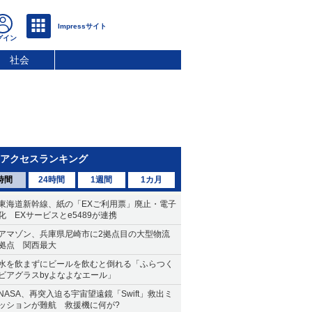
社会
アクセスランキング
時間
24時間
1週間
1カ月
東海道新幹線、紙の「EXご利用票」廃止・電子
化 EXサービスとe5489が連携
アマゾン、兵庫県尼崎市に2拠点目の大型物流
拠点 関西最大
水を飲まずにビールを飲むと倒れる「ふらつく
ビアグラスbyよなよなエール」
NASA、再突入迫る宇宙望遠鏡「Swift」救出ミ
ッションが難航 救援機に何が?