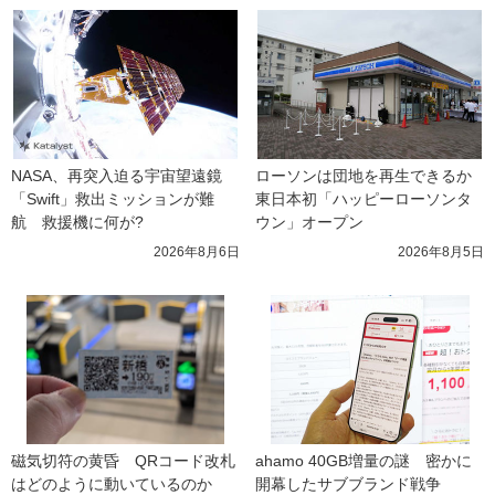
NASA、再突入迫る宇宙望遠鏡
ローソンは団地を再生できるか 
「Swift」救出ミッションが難
東日本初「ハッピーローソンタ
航　救援機に何が?
ウン」オープン
2026年8月6日
2026年8月5日
磁気切符の黄昏　QRコード改札
ahamo 40GB増量の謎　密かに
はどのように動いているのか
開幕したサブブランド戦争