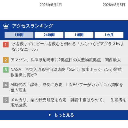
2026年8月4日
2026年8月5日
アクセスランキング
1時間
24時間
1週間
1カ月
水を飲まずにビールを飲むと倒れる「ふらつくビアグラスbyよ
なよなエール」
アマゾン、兵庫県尼崎市に2拠点目の大型物流拠点 関西最大
NASA、再突入迫る宇宙望遠鏡「Swift」救出ミッションが難航
救援機に何が?
AI時代の「課金」成長に必要 LINEヤフーがカカクコム買収を
狙う理由
メルカリ、梨の転売疑惑を否定「誹謗中傷はやめて」 生産者を
現地確認
もっと見る