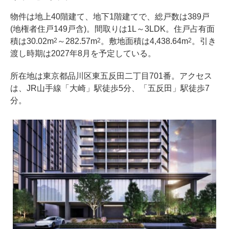
物件は地上40階建て、地下1階建てで、総戸数は389戸
(地権者住戸149戸含)。間取りは1L～3LDK。住戸占有面
積は30.02m
～282.57m
。敷地面積は4,438.64m
。引き
2
2
2
渡し時期は2027年8月を予定している。
所在地は東京都品川区東五反田二丁目701番。アクセス
は、JR山手線「大崎」駅徒歩5分、「五反田」駅徒歩7
分。