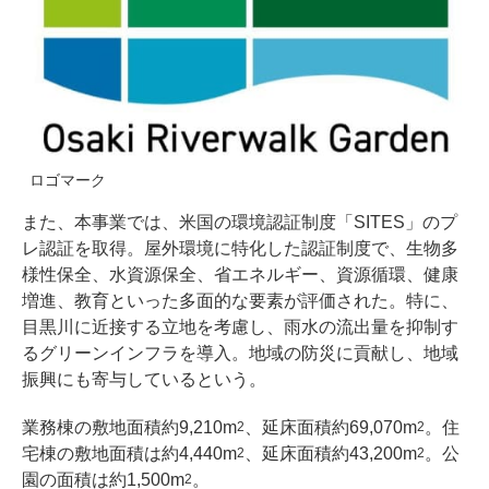
ロゴマーク
また、本事業では、米国の環境認証制度「SITES」のプ
レ認証を取得。屋外環境に特化した認証制度で、生物多
様性保全、水資源保全、省エネルギー、資源循環、健康
増進、教育といった多面的な要素が評価された。特に、
目黒川に近接する立地を考慮し、雨水の流出量を抑制す
るグリーンインフラを導入。地域の防災に貢献し、地域
振興にも寄与しているという。
業務棟の敷地面積約9,210m
、延床面積約69,070m
。住
2
2
宅棟の敷地面積は約4,440m
、延床面積約43,200m
。公
2
2
園の面積は約1,500m
。
2