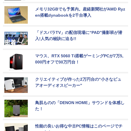
メモリ32GBでも予算内。産経新聞社がAMD Ryz
en搭載dynabookを2千台導入
「ドスパラTV」の配信現場に“PAD”撮影班が潜
入!人気の秘訣に迫る!!
マウス、RTX 5060 Ti搭載ゲーミングPCが7万5,
000円オフで30万円台！
クリエイティブが作った2万円台の“小さなピュ
アオーディオスピーカー”
鳥肌ものの「DENON HOME」サウンドを体感し
た！
性能の良いお得な中古PC情報はこのページでチ