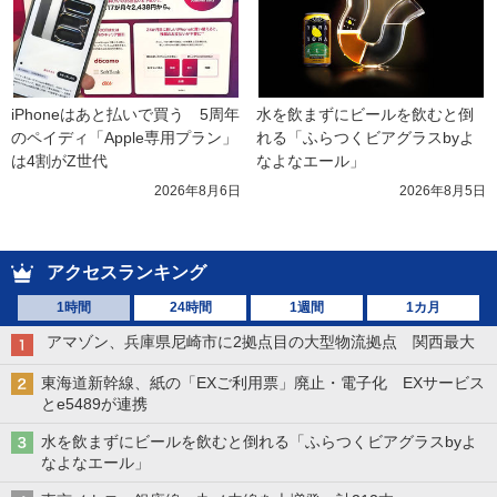
iPhoneはあと払いで買う　5周年
水を飲まずにビールを飲むと倒
のペイディ「Apple専用プラン」
れる「ふらつくビアグラスbyよ
は4割がZ世代
なよなエール」
2026年8月6日
2026年8月5日
アクセスランキング
1時間
24時間
1週間
1カ月
アマゾン、兵庫県尼崎市に2拠点目の大型物流拠点 関西最大
東海道新幹線、紙の「EXご利用票」廃止・電子化 EXサービス
とe5489が連携
水を飲まずにビールを飲むと倒れる「ふらつくビアグラスbyよ
なよなエール」