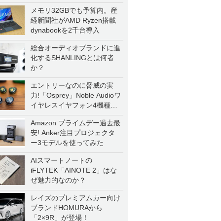
メモリ32GBでも予算内。産
経新聞社がAMD Ryzen搭載
dynabookを2千台導入
総合オーディオブランドに進
化するSHANLINGとは何者
か？
エントリーなのに脅威の実
力!「Osprey」Noble Audioワ
イヤレスイヤフォン4機種を
一気に聴く
Amazon プライムデー過去最
安! Anker注目プロジェクタ
ー3モデルを使ってみた
AIスマートノートの
iFLYTEK「AINOTE 2」はな
ぜ魅力的なのか？
レイズのプレミアムカー向け
ブランドHOMURAから
「2×9R」が登場！