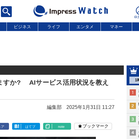
ビジネス
ライフ
エンタメ
マネー
1
いますか? AIサービス活用状況を教え
編集部
2025年1月31日 11:27
ブックマーク
ェア
はてブ
note