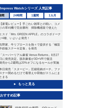
Impress Watchシリーズ 人気記事
時間
24時間
1週間
1カ月
【家電レビュー】手ごわい雑草との戦い、コメ
リの草刈機で完全勝利 掃除機感覚で使えた
ミスド「Mrs. GREEN APPLE」のコラボドーナ
ツ4種、いよいよ発売！
吉野家、牛リブロースを熱々で提供する「極旨
牛鉄板ステーキ定食」を発売
「スーパーリアル麻雀 Venus Returns」8月27
日に発売決定。脱衣麻雀が3D×VRで復活
発売から2週間は20%オフになるセールが実施
本日発売「スヌーピー」圧縮収納ポーチ。ファ
スナー閉めるだけで着替えや荷物がスリムにま
とまる
もっと見る
おすすめ記事