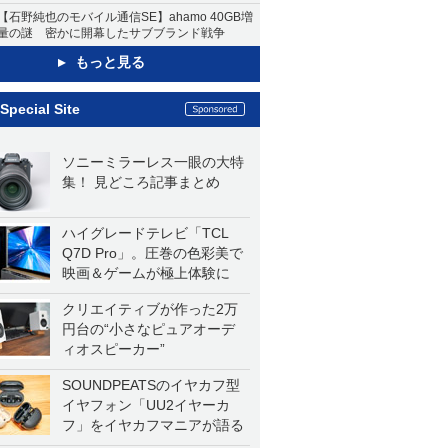
【石野純也のモバイル通信SE】ahamo 40GB増
量の謎 密かに開幕したサブブランド戦争
もっと見る
Special Site
ソニーミラーレス一眼の大特
集！ 見どころ記事まとめ
ハイグレードテレビ「TCL
Q7D Pro」。圧巻の色彩美で
映画＆ゲームが極上体験に
クリエイティブが作った2万
円台の“小さなピュアオーデ
ィオスピーカー”
SOUNDPEATSのイヤカフ型
イヤフォン「UU2イヤーカ
フ」をイヤカフマニアが語る