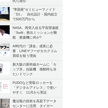
氏ら退任
"準国産"セミヒューマノイド
「D1」 自社設計・国内組立
で500万円から
NASA、再突入迫る宇宙望遠鏡
「Swift」救出ミッションが難
航 救援機に何が?
AI時代の「課金」成長に必
要 LINEヤフーがカカクコム
買収を狙う理由
新大阪の新幹線ホームに「カ
ップ氷」自販機 移動時も冷
たいドリンク
PUDOなど受取ロッカーを
「デジタルアドレス」で使い
やすく 11月から実証
魔法瓶の技術を高架下データ
センターに活用 タイガー