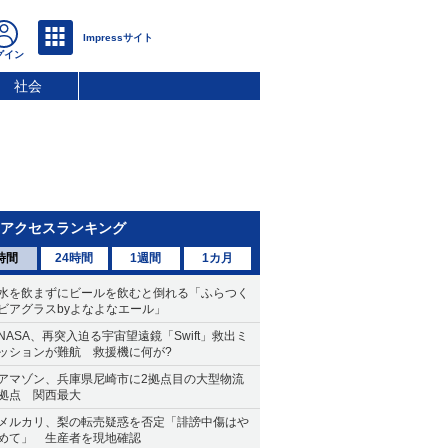
社会
アクセスランキング
時間
24時間
1週間
1カ月
水を飲まずにビールを飲むと倒れる「ふらつく
ビアグラスbyよなよなエール」
NASA、再突入迫る宇宙望遠鏡「Swift」救出ミ
ッションが難航 救援機に何が?
アマゾン、兵庫県尼崎市に2拠点目の大型物流
拠点 関西最大
メルカリ、梨の転売疑惑を否定「誹謗中傷はや
めて」 生産者を現地確認