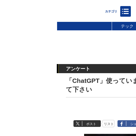
テック
アンケート
「ChatGPT」使って
て下さい
ポスト
リスト
シ