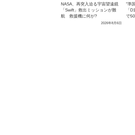
NASA、再突入迫る宇宙望遠鏡
"準
「Swift」救出ミッションが難
「D
航 救援機に何が?
で5
2026年8月6日