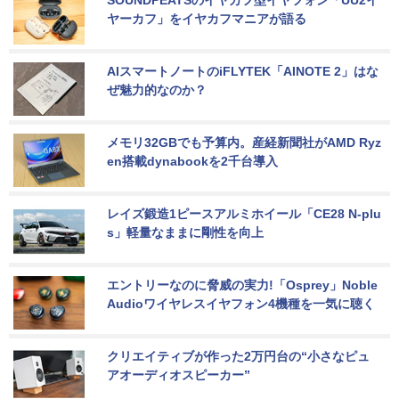
SOUNDPEATSのイヤカフ型イヤフォン「UU2イ
ヤーカフ」をイヤカフマニアが語る
AIスマートノートのiFLYTEK「AINOTE 2」はな
ぜ魅力的なのか？
メモリ32GBでも予算内。産経新聞社がAMD Ryz
en搭載dynabookを2千台導入
レイズ鍛造1ピースアルミホイール「CE28 N-plu
s」軽量なままに剛性を向上
エントリーなのに脅威の実力!「Osprey」Noble 
Audioワイヤレスイヤフォン4機種を一気に聴く
クリエイティブが作った2万円台の“小さなピュ
アオーディオスピーカー”