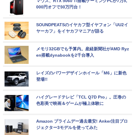
マウス、RTX 5060 Ti搭載ゲーミングPCが7万5,
000円オフで30万円台！
SOUNDPEATSのイヤカフ型イヤフォン「UU2イ
ヤーカフ」をイヤカフマニアが語る
メモリ32GBでも予算内。産経新聞社がAMD Ryz
en搭載dynabookを2千台導入
レイズのパワーデザインホイール「M6」に新色
登場!!
ハイグレードテレビ「TCL Q7D Pro」。圧巻の
色彩美で映画＆ゲームが極上体験に
Amazon プライムデー過去最安! Anker注目プロ
ジェクター3モデルを使ってみた