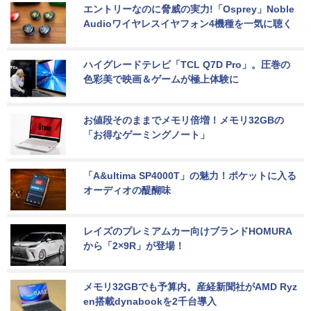
エントリーなのに脅威の実力!「Osprey」Noble 
Audioワイヤレスイヤフォン4機種を一気に聴く
ハイグレードテレビ「TCL Q7D Pro」。圧巻の
色彩美で映画＆ゲームが極上体験に
お値段そのままでメモリ倍増！メモリ32GBの
「お得なゲーミングノート」
「A&ultima SP4000T」の魅力！ポケットに入る
オーディオの醍醐味
レイズのプレミアムカー向けブランドHOMURA
から「2×9R」が登場！
メモリ32GBでも予算内。産経新聞社がAMD Ryz
en搭載dynabookを2千台導入