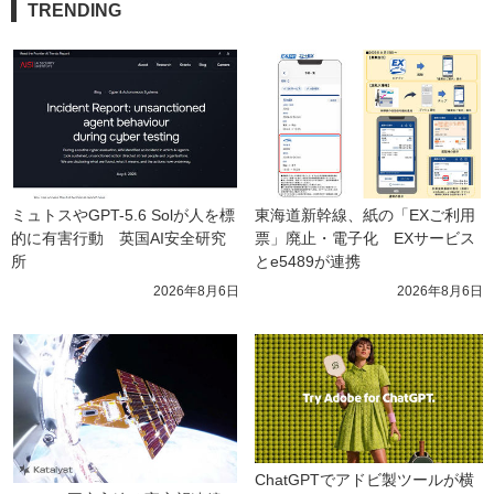
TRENDING
ミュトスやGPT-5.6 Solが人を標
東海道新幹線、紙の「EXご利用
的に有害行動　英国AI安全研究
票」廃止・電子化　EXサービス
所
とe5489が連携
2026年8月6日
2026年8月6日
ChatGPTでアドビ製ツールが横