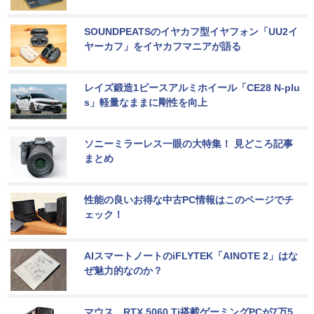
SOUNDPEATSのイヤカフ型イヤフォン「UU2イ
ヤーカフ」をイヤカフマニアが語る
レイズ鍛造1ピースアルミホイール「CE28 N-plu
s」軽量なままに剛性を向上
ソニーミラーレス一眼の大特集！ 見どころ記事
まとめ
性能の良いお得な中古PC情報はこのページでチ
ェック！
AIスマートノートのiFLYTEK「AINOTE 2」はな
ぜ魅力的なのか？
マウス、RTX 5060 Ti搭載ゲーミングPCが7万5,