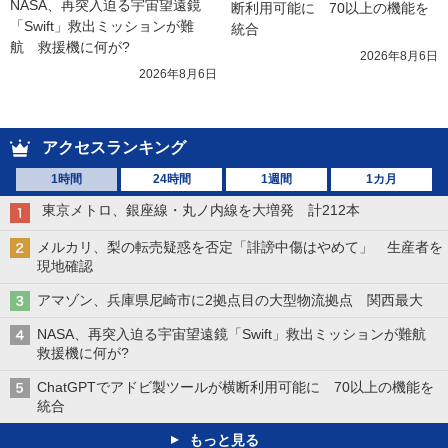
NASA、再突入迫る宇宙望遠鏡
断利用可能に　70以上の機能を
「Swift」救出ミッションが難
統合
航　救援機に何が?
2026年8月6日
2026年8月6日
アクセスランキング
1時間
24時間
1週間
1カ月
東京メトロ、銀座線・丸ノ内線を大増発 計212本
メルカリ、梨の転売疑惑を否定「誹謗中傷はやめて」 生産者を
現地確認
アマゾン、兵庫県尼崎市に2拠点目の大型物流拠点 関西最大
NASA、再突入迫る宇宙望遠鏡「Swift」救出ミッションが難航
救援機に何が?
ChatGPTでアドビ製ツールが横断利用可能に 70以上の機能を
統合
もっと見る