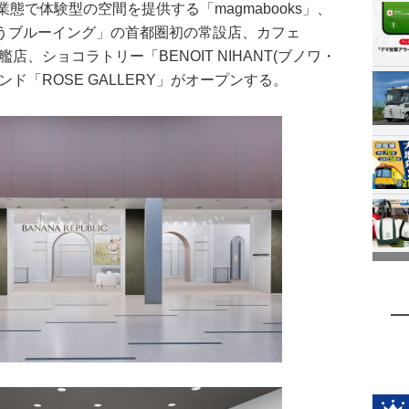
態で体験型の空間を提供する「magmabooks」、
うブルーイング」の首都圏初の常設店、カフェ
A」旗艦店、ショコラトリー「BENOIT NIHANT(ブノワ・
ド「ROSE GALLERY」がオープンする。