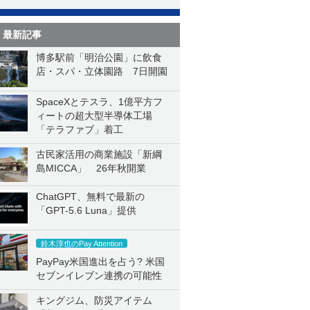
最新記事
博多駅前「明治公園」に飲食
店・スパ・立体園路 7日開園
SpaceXとテスラ、1億平方フ
ィートの超大型半導体工場
「テラファブ」着工
古民家活用の商業施設「新綱
島MICCA」 26年秋開業
ChatGPT、無料で最新の
「GPT-5.6 Luna」提供
鈴木淳也のPay Attention
PayPay米国進出を占う? 米国
セブンイレブン連携の可能性
キングジム、防災アイテム