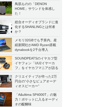
鳥肌ものの「DENON
HOME」サウンドを体感し
た！
総合オーディオブランドに進
化するSHANLINGとは何者
か？
メモリ32GBでも予算内。産
経新聞社がAMD Ryzen搭載
dynabookを2千台導入
SOUNDPEATSのイヤカフ型
イヤフォン「UU2イヤーカ
フ」をイヤカフマニアが語る
クリエイティブが作った2万
円台の“小さなピュアオーデ
ィオスピーカー”
「A&ultima SP4000T」の魅
力！ポケットに入るオーディ
オの醍醐味