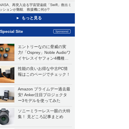
NASA、再突入迫る宇宙望遠鏡「Swift」救出ミ
ッションが難航 救援機に何が?
もっと見る
Special Site
エントリーなのに脅威の実
力!「Osprey」Noble Audioワ
イヤレスイヤフォン4機種を
一気に聴く
性能の良いお得な中古PC情
報はこのページでチェック！
Amazon プライムデー過去最
安! Anker注目プロジェクタ
ー3モデルを使ってみた
ソニーミラーレス一眼の大特
集！ 見どころ記事まとめ