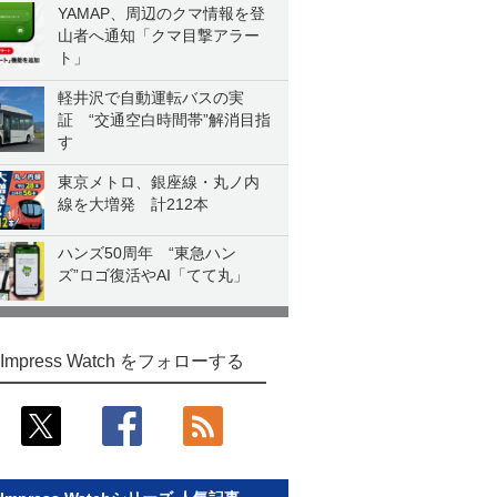
YAMAP、周辺のクマ情報を登
山者へ通知「クマ目撃アラー
ト」
軽井沢で自動運転バスの実
証 “交通空白時間帯”解消目指
す
東京メトロ、銀座線・丸ノ内
線を大増発 計212本
ハンズ50周年 “東急ハン
ズ”ロゴ復活やAI「てて丸」
Impress Watch をフォローする