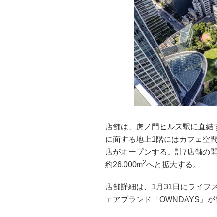
店舗は、虎ノ門ヒルズ駅に直結
に面する地上1階にはカフェ空間
店がオープンする。計7店舗の開
2
約26,000m
へと拡大する。
店舗詳細は、1月31日にライフスタ
ェアブランド「OWNDAYS」