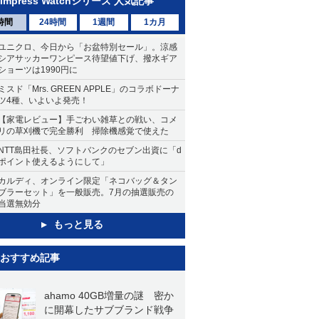
Impress Watchシリーズ 人気記事
時間
24時間
1週間
1カ月
ユニクロ、今日から「お盆特別セール」。涼感
シアサッカーワンピース待望値下げ、撥水ギア
ショーツは1990円に
ミスド「Mrs. GREEN APPLE」のコラボドーナ
ツ4種、いよいよ発売！
【家電レビュー】手ごわい雑草との戦い、コメ
リの草刈機で完全勝利 掃除機感覚で使えた
NTT島田社長、ソフトバンクのセブン出資に「d
ポイント使えるようにして」
カルディ、オンライン限定「ネコバッグ＆タン
ブラーセット」を一般販売。7月の抽選販売の
当選無効分
もっと見る
おすすめ記事
ahamo 40GB増量の謎 密か
に開幕したサブブランド戦争