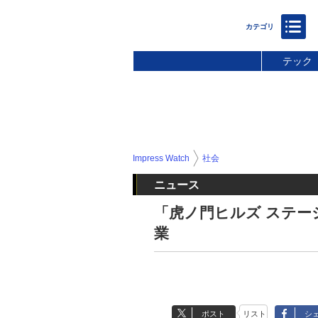
テック
Impress Watch
社会
ニュース
「虎ノ門ヒルズ ステー
業
ポスト
リスト
シ