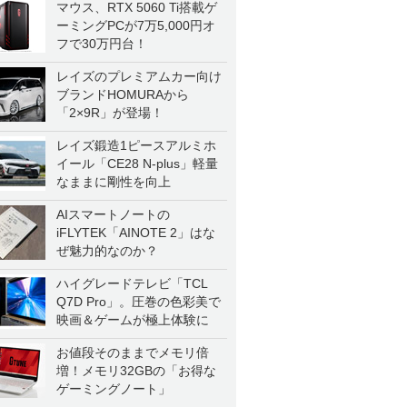
マウス、RTX 5060 Ti搭載ゲ
ーミングPCが7万5,000円オ
フで30万円台！
レイズのプレミアムカー向け
ブランドHOMURAから
「2×9R」が登場！
レイズ鍛造1ピースアルミホ
イール「CE28 N-plus」軽量
なままに剛性を向上
AIスマートノートの
iFLYTEK「AINOTE 2」はな
ぜ魅力的なのか？
ハイグレードテレビ「TCL
Q7D Pro」。圧巻の色彩美で
映画＆ゲームが極上体験に
お値段そのままでメモリ倍
増！メモリ32GBの「お得な
ゲーミングノート」