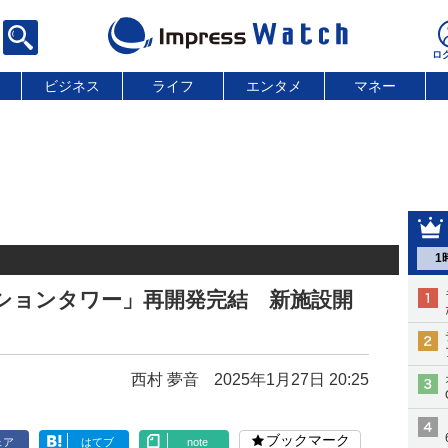
ビジネス
ライフ
エンタメ
マネー
1
ションタワー」再開発完結 新施設開
西村 夢音
2025年1月27日 20:25
ブックマーク
ェア
はてブ
note