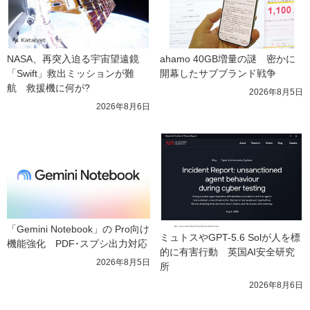
NASA、再突入迫る宇宙望遠鏡
ahamo 40GB増量の謎　密かに
「Swift」救出ミッションが難
開幕したサブブランド戦争
航　救援機に何が?
2026年8月5日
2026年8月6日
「Gemini Notebook」の Pro向け
ミュトスやGPT-5.6 Solが人を標
機能強化　PDF･スプシ出力対応
的に有害行動　英国AI安全研究
2026年8月5日
所
2026年8月6日