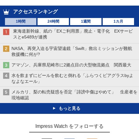
アクセスランキング
1時間
24時間
1週間
1カ月
東海道新幹線、紙の「EXご利用票」廃止・電子化 EXサービ
スとe5489が連携
NASA、再突入迫る宇宙望遠鏡「Swift」救出ミッションが難航
救援機に何が?
アマゾン、兵庫県尼崎市に2拠点目の大型物流拠点 関西最大
水を飲まずにビールを飲むと倒れる「ふらつくビアグラスbyよ
なよなエール」
メルカリ、梨の転売疑惑を否定「誹謗中傷はやめて」 生産者を
現地確認
もっと見る
Impress Watch をフォローする