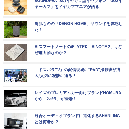
SOUNDPEATSのイヤカフ型イヤフォン「UU2イ
ヤーカフ」をイヤカフマニアが語る
鳥肌ものの「DENON HOME」サウンドを体感し
た！
AIスマートノートのiFLYTEK「AINOTE 2」はな
ぜ魅力的なのか？
「ドスパラTV」の配信現場に“PAD”撮影班が潜
入!人気の秘訣に迫る!!
レイズのプレミアムカー向けブランドHOMURA
から「2×9R」が登場！
総合オーディオブランドに進化するSHANLING
とは何者か？