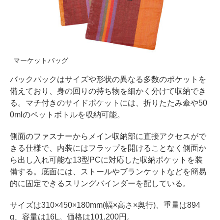
マーケットバッグ
バックパックはサイズや形状の異なる多数のポケットを
備えており、身の回りの持ち物を細かく分けて収納でき
る。マチ付きのサイドポケットには、折りたたみ傘や50
0mlのペットボトルを収納可能。
側面のファスナーからメイン収納部に直接アクセスがで
きる仕様で、内装にはフラップを開けることなく側面か
ら出し入れ可能な13型PCに対応した収納ポケットを装
備する。底面には、ストールやブランケットなどを簡易
的に固定できるスリングバインダーを配している。
サイズは310×450×180mm(幅×高さ×奥行)、重量は894
g、容量は16L。価格は101,200円。