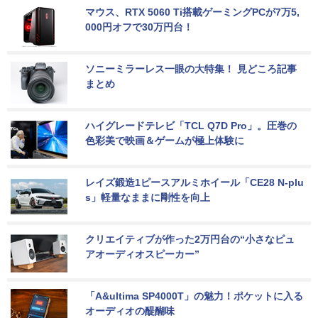
マウス、RTX 5060 Ti搭載ゲーミングPCが7万5,
000円オフで30万円台！
ソニーミラーレス一眼の大特集！ 見どころ記事
まとめ
ハイグレードテレビ「TCL Q7D Pro」。圧巻の
色彩美で映画＆ゲームが極上体験に
レイズ鍛造1ピースアルミホイール「CE28 N-plu
s」軽量なままに剛性を向上
クリエイティブが作った2万円台の“小さなピュ
アオーディオスピーカー”
「A&ultima SP4000T」の魅力！ポケットに入る
オーディオの醍醐味