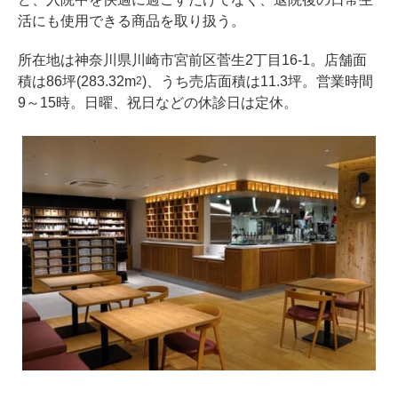
活にも使用できる商品を取り扱う。
所在地は神奈川県川崎市宮前区菅生2丁目16-1。店舗面
積は86坪(283.32m
)、うち売店面積は11.3坪。営業時間
2
9～15時。日曜、祝日などの休診日は定休。