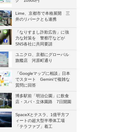
ク 10500円
Lime、京都市で本格展開 三
井のリパークとも連携
「なりすまし詐欺広告」に強
力な対策を 警察庁などが
SNS各社に共同要請
ユニクロ、京都にグローバル
旗艦店 河原町通り
「Googleマップに相談」日本
でスタート Geminiで複雑な
質問に回答
博多駅前「明治公園」に飲食
店・スパ・立体園路 7日開園
SpaceXとテスラ、1億平方フ
ィートの超大型半導体工場
「テラファブ」着工