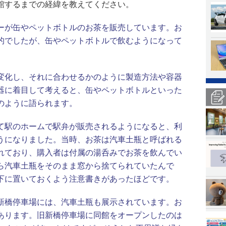
館するまでの経緯を教えてください。
ーが缶やペットボトルのお茶を販売しています。お
的でしたが、缶やペットボトルで飲むようになって
変化し、それに合わせるかのように製造方法や容器
器に着目して考えると、缶やペットボトルといった
のように語られます。
て駅のホームで駅弁が販売されるようになると、利
うになりました。当時、お茶は汽車土瓶と呼ばれる
れており、購入者は付属の湯呑みでお茶を飲んでい
ら汽車土瓶をそのまま窓から捨てられていたんで
下に置いておくよう注意書きがあったほどです。
新橋停車場には、汽車土瓶も展示されています。お
あります。旧新橋停車場に同館をオープンしたのは