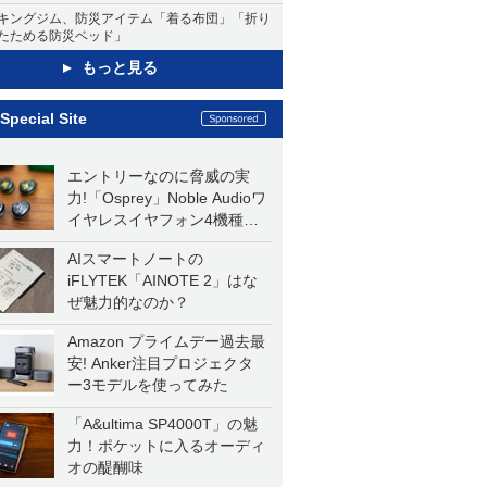
キングジム、防災アイテム「着る布団」「折り
たためる防災ベッド」
もっと見る
Special Site
エントリーなのに脅威の実
力!「Osprey」Noble Audioワ
イヤレスイヤフォン4機種を
一気に聴く
AIスマートノートの
iFLYTEK「AINOTE 2」はな
ぜ魅力的なのか？
Amazon プライムデー過去最
安! Anker注目プロジェクタ
ー3モデルを使ってみた
「A&ultima SP4000T」の魅
力！ポケットに入るオーディ
オの醍醐味