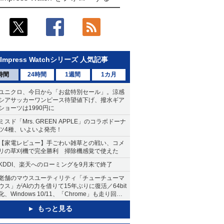
Impress Watchシリーズ 人気記事
時間
24時間
1週間
1カ月
ユニクロ、今日から「お盆特別セール」。涼感
シアサッカーワンピース待望値下げ、撥水ギア
ショーツは1990円に
ミスド「Mrs. GREEN APPLE」のコラボドーナ
ツ4種、いよいよ発売！
【家電レビュー】手ごわい雑草との戦い、コメ
リの草刈機で完全勝利 掃除機感覚で使えた
KDDI、楽天へのローミングを9月末で終了
老舗のマウスユーティリティ「チューチューマ
ウス」がAIの力を借りて15年ぶりに復活／64bit
化、Windows 10/11、「Chrome」も走り回
る。復活記念で2026年末まで500円
もっと見る