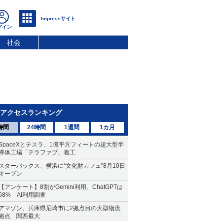
社会
アクセスランキング
時間
24時間
1週間
1カ月
SpaceXとテスラ、1億平方フィートの超大型半
導体工場「テラファブ」着工
スターバックス、横浜に“文化財カフェ”8月10日
オープン
【アンケート】8割がGemini利用、ChatGPTは
68% AI利用調査
アマゾン、兵庫県尼崎市に2拠点目の大型物流
拠点 関西最大