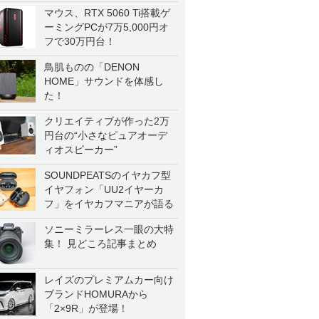
マウス、RTX 5060 Ti搭載ゲ
ーミングPCが7万5,000円オ
フで30万円台！
鳥肌ものの「DENON
HOME」サウンドを体感し
た！
クリエイティブが作った2万
円台の“小さなピュアオーデ
ィオスピーカー”
SOUNDPEATSのイヤカフ型
イヤフォン「UU2イヤーカ
フ」をイヤカフマニアが語る
ソニーミラーレス一眼の大特
集！ 見どころ記事まとめ
レイズのプレミアムカー向け
ブランドHOMURAから
「2×9R」が登場！