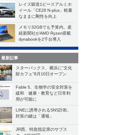
レイズ鍛造1ピースアルミホ
イール「CE28 N-plus」軽量
なままに剛性を向上
メモリ32GBでも予算内。産
経新聞社がAMD Ryzen搭載
dynabookを2千台導入
最新記事
スターバックス、横浜に“文化
財カフェ”8月10日オープン
Fable 5、生物学の安全対策を
緩和 健康・教育など日常利
用が可能に
LINEに誘導されるSNS詐欺、
対策の鍵は「通報」
JR西、特急指定席のサブス