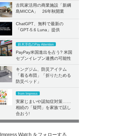
古民家活用の商業施設「新綱
島MICCA」 26年秋開業
ChatGPT、無料で最新の
「GPT-5.6 Luna」提供
鈴木淳也のPay Attention
PayPay米国進出を占う? 米国
セブンイレブン連携の可能性
キングジム、防災アイテム
「着る布団」「折りたためる
防災ベッド」
from Impress
実家じまいや認知症対策……
相続の「疑問」を家族で話し
合おう!
Impress Watch をフォローする