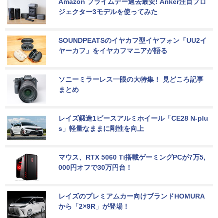
Amazon プライムデー過去最安! Anker注目プロ
ジェクター3モデルを使ってみた
SOUNDPEATSのイヤカフ型イヤフォン「UU2イ
ヤーカフ」をイヤカフマニアが語る
ソニーミラーレス一眼の大特集！ 見どころ記事
まとめ
レイズ鍛造1ピースアルミホイール「CE28 N-plu
s」軽量なままに剛性を向上
マウス、RTX 5060 Ti搭載ゲーミングPCが7万5,
000円オフで30万円台！
レイズのプレミアムカー向けブランドHOMURA
から「2×9R」が登場！