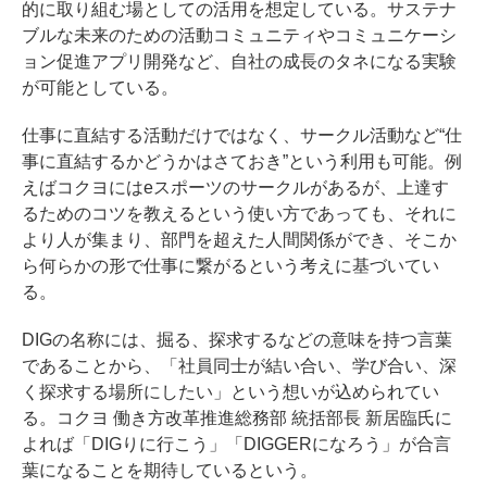
的に取り組む場としての活用を想定している。サステナ
ブルな未来のための活動コミュニティやコミュニケーシ
ョン促進アプリ開発など、自社の成長のタネになる実験
が可能としている。
仕事に直結する活動だけではなく、サークル活動など“仕
事に直結するかどうかはさておき”という利用も可能。例
えばコクヨにはeスポーツのサークルがあるが、上達す
るためのコツを教えるという使い方であっても、それに
より人が集まり、部門を超えた人間関係ができ、そこか
ら何らかの形で仕事に繋がるという考えに基づいてい
る。
DIGの名称には、掘る、探求するなどの意味を持つ言葉
であることから、「社員同士が結い合い、学び合い、深
く探求する場所にしたい」という想いが込められてい
る。コクヨ 働き方改革推進総務部 統括部長 新居臨氏に
よれば「DIGりに行こう」「DIGGERになろう」が合言
葉になることを期待しているという。