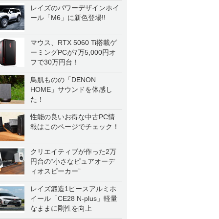
一気に聴く
レイズのパワーデザインホイ
ール「M6」に新色登場!!
マウス、RTX 5060 Ti搭載ゲ
ーミングPCが7万5,000円オ
フで30万円台！
鳥肌ものの「DENON
HOME」サウンドを体感し
た！
性能の良いお得な中古PC情
報はこのページでチェック！
クリエイティブが作った2万
円台の“小さなピュアオーデ
ィオスピーカー”
レイズ鍛造1ピースアルミホ
イール「CE28 N-plus」軽量
なままに剛性を向上