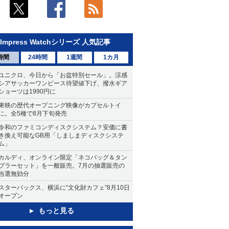
Impress Watchシリーズ 人気記事
時間
24時間
1週間
1カ月
ユニクロ、今日から「お盆特別セール」。涼感
シアサッカーワンピース待望値下げ、撥水ギア
ショーツは1990円に
東映の歴代オープニング映像がカプセルトイ
に。全5種で8月下旬発売
令和のファミコンディスクシステム？安価に書
き換え可能なGB用「しましまディスクシステ
ム」
カルディ、オンライン限定「ネコバッグ＆タン
ブラーセット」を一般販売。7月の抽選販売の
当選無効分
スターバックス、横浜に“文化財カフェ”8月10日
オープン
もっと見る