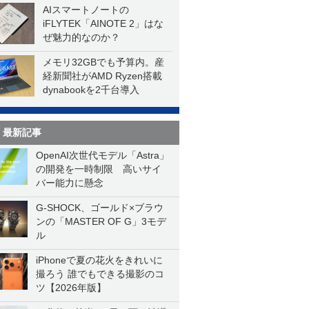
AIスマートノートの
iFLYTEK「AINOTE 2」はな
ぜ魅力的なのか？
メモリ32GBでも予算内。産
経新聞社がAMD Ryzen搭載
dynabookを2千台導入
最新記事
OpenAI次世代モデル「Astra」
の開発を一時制限 高いサイ
バー能力に懸念
G-SHOCK、ゴールド×ブラウ
ンの「MASTER OF G」3モデ
ル
iPhoneで夏の花火をきれいに
撮ろう 誰でもできる撮影のコ
ツ【2026年版】