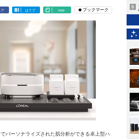
ブックマーク
ェア
はてブ
note
分でパーソナライズされた肌分析ができる卓上型ハ