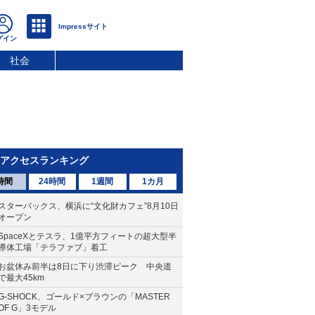
社会
アクセスランキング
時間
24時間
1週間
1カ月
スターバックス、横浜に“文化財カフェ”8月10日
オープン
SpaceXとテスラ、1億平方フィートの超大型半
導体工場「テラファブ」着工
お盆休み前半は8日に下り渋滞ピーク 中央道
で最大45km
G-SHOCK、ゴールド×ブラウンの「MASTER
OF G」3モデル