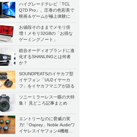
ハイグレードテレビ「TCL
Q7D Pro」。圧巻の色彩美で
映画＆ゲームが極上体験に
お値段そのままでメモリ倍
増！メモリ32GBの「お得な
ゲーミングノート」
総合オーディオブランドに進
化するSHANLINGとは何者
か？
SOUNDPEATSのイヤカフ型
イヤフォン「UU2イヤーカ
フ」をイヤカフマニアが語る
ソニーミラーレス一眼の大特
集！ 見どころ記事まとめ
エントリーなのに脅威の実
力!「Osprey」Noble Audioワ
イヤレスイヤフォン4機種を