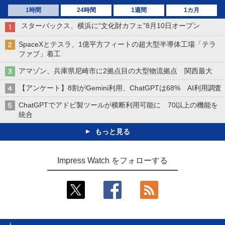
1時間
24時間
1週間
1カ月
スターバックス、横浜に“文化財カフェ”8月10日オープン
SpaceXとテスラ、1億平方フィートの超大型半導体工場「テラ
ファブ」着工
アマゾン、兵庫県尼崎市に2拠点目の大型物流拠点 関西最大
【アンケート】8割がGemini利用、ChatGPTは68% AI利用調査
ChatGPTでアドビ製ツールが横断利用可能に 70以上の機能を
統合
もっと見る
Impress Watch をフォローする