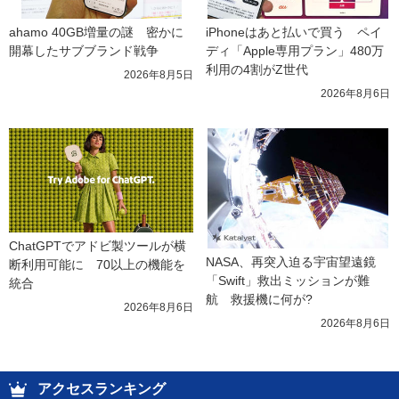
ahamo 40GB増量の謎　密かに
iPhoneはあと払いで買う　ペイ
開幕したサブブランド戦争
ディ「Apple専用プラン」480万
利用の4割がZ世代
2026年8月5日
2026年8月6日
ChatGPTでアドビ製ツールが横
NASA、再突入迫る宇宙望遠鏡
断利用可能に　70以上の機能を
「Swift」救出ミッションが難
統合
航　救援機に何が?
2026年8月6日
2026年8月6日
アクセスランキング