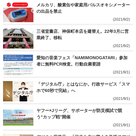
メルカリ、酸素缶や家庭用パルスオキシメーター
の出品を禁止
(2021/9/2)
三省堂書店、神保町本店を建替え。22年3月に営
業終了、移転
(2021/9/2)
愛知の音楽フェス「NAMIMONOGATARI」参加
者に無料PCR検査。行動自粛要請
(2021/9/1)
「デジタル庁」とはなにか。行政サービス「スマ
ホで60秒で完結」へ
(2021/9/1)
ヤフー×Jリーグ、サポーターが防災模試で競
う“カップ戦”開催
(2021/9/1)