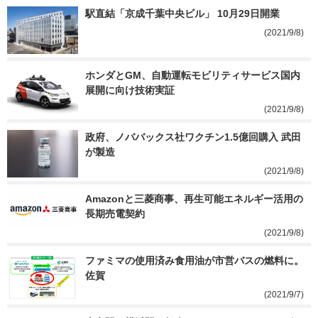
駅直結「京成千葉中央ビル」 10月29日開業
(2021/9/8)
ホンダとGM、自動運転モビリティサービス国内
展開に向け技術実証
(2021/9/8)
政府、ノババックス社ワクチン1.5億回購入 武田
が製造
(2021/9/8)
Amazonと三菱商事、再生可能エネルギー活用の
長期売電契約
(2021/9/8)
ファミマの使用済み食用油が市営バスの燃料に。
佐賀
(2021/9/7)