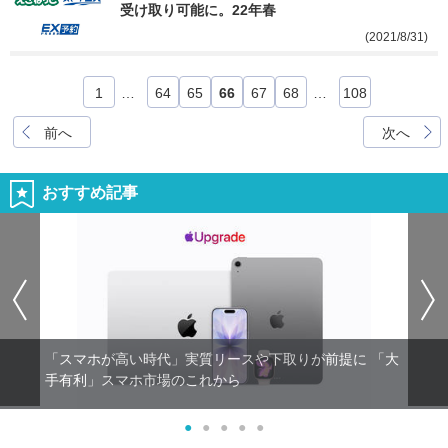
受け取り可能に。22年春
(2021/8/31)
1
…
64
65
66
67
68
…
108
前へ
次へ
おすすめ記事
「スマホが高い時代」実質リースや下取りが前提に 「大
手有利」スマホ市場のこれから
●
●
●
●
●