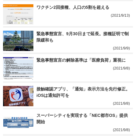
ワクチン2回接種、人口の5割を超える
(2021/9/13)
緊急事態宣言、9月30日まで延長。接種証明で制
限緩和も
(2021/9/9)
緊急事態宣言の解除基準は「医療負荷」重視に
(2021/9/8)
接触確認アプリ、「通知」表示方法を先行修正。
iOSは通知許可を
(2021/9/8)
スーパーシティを実現する「NEC都市OS」提供
開始
(2021/9/8)