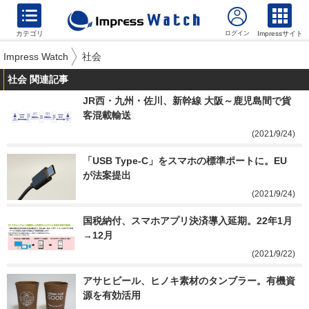
カテゴリ
Impressサイト
Impress Watch
社会
社会 関連記事
JR西・九州・佐川、新幹線 大阪～鹿児島間で貨
客混載輸送
(2021/9/24)
「USB Type-C」をスマホの標準ポートに。EU
が法案提出
(2021/9/24)
国税納付、スマホアプリ決済導入延期。22年1月
→12月
(2021/9/22)
アサヒビール、ヒノキ素材のタンブラー。有機資
源を有効活用