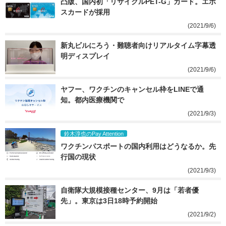
凸版、国内初「リサイクルPET-G」カード。エポ
スカードが採用
(2021/9/6)
新丸ビルにろう・難聴者向けリアルタイム字幕透
明ディスプレイ
(2021/9/6)
ヤフー、ワクチンのキャンセル枠をLINEで通
知。都内医療機関で
(2021/9/3)
鈴木淳也のPay Attention
ワクチンパスポートの国内利用はどうなるか。先
行国の現状
(2021/9/3)
自衛隊大規模接種センター、9月は「若者優
先」。東京は3日18時予約開始
(2021/9/2)