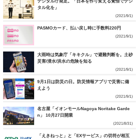
デジタル庁発足。「日本を作り変える覚悟でデジ
タル化を」
(2021/9/1)
PASMOカード、払い戻し時に手数料220円
(2021/9/1)
大雨時は気象庁「キキクル」で避難判断を。土砂
災害/浸水/洪水の危険を知る
(2021/9/1)
9月1日は防災の日。防災情報アプリで災害に備
えよう
(2021/9/1)
名古屋「イオンモールNagoya Noritake Garde
n」 10月27日開業
(2021/8/31)
「えきねっと」と「EXサービス」の切符が相互