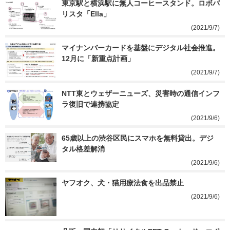
東京駅と横浜駅に無人コーヒースタンド。ロボバ
リスタ「Ella」
(2021/9/7)
マイナンバーカードを基盤にデジタル社会推進。
12月に「新重点計画」
(2021/9/7)
NTT東とウェザーニューズ、災害時の通信インフ
ラ復旧で連携協定
(2021/9/6)
65歳以上の渋谷区民にスマホを無料貸出。デジ
タル格差解消
(2021/9/6)
ヤフオク、犬・猫用療法食を出品禁止
(2021/9/6)