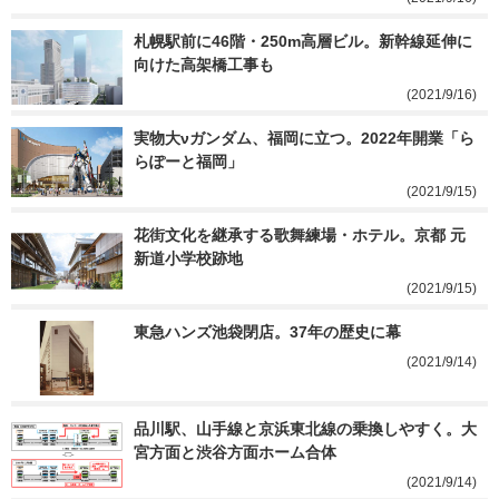
札幌駅前に46階・250m高層ビル。新幹線延伸に
向けた高架橋工事も
(2021/9/16)
実物大νガンダム、福岡に立つ。2022年開業「ら
らぽーと福岡」
(2021/9/15)
花街文化を継承する歌舞練場・ホテル。京都 元
新道小学校跡地
(2021/9/15)
東急ハンズ池袋閉店。37年の歴史に幕
(2021/9/14)
品川駅、山手線と京浜東北線の乗換しやすく。大
宮方面と渋谷方面ホーム合体
(2021/9/14)