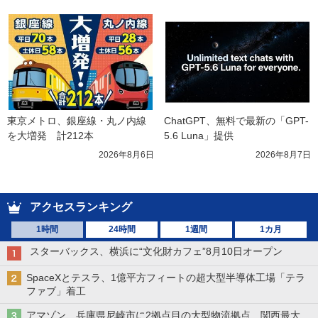
東京メトロ、銀座線・丸ノ内線
ChatGPT、無料で最新の「GPT-
を大増発　計212本
5.6 Luna」提供
2026年8月6日
2026年8月7日
アクセスランキング
1時間
24時間
1週間
1カ月
スターバックス、横浜に“文化財カフェ”8月10日オープン
SpaceXとテスラ、1億平方フィートの超大型半導体工場「テラ
ファブ」着工
アマゾン、兵庫県尼崎市に2拠点目の大型物流拠点 関西最大