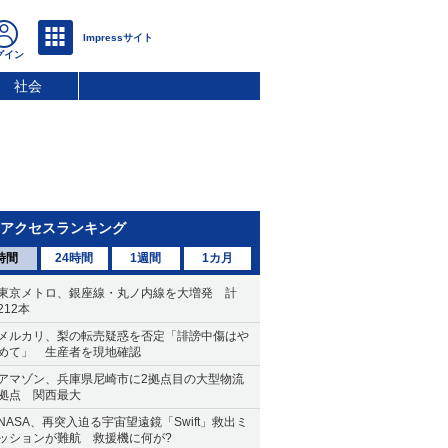
社会
アクセスランキング
時間
24時間
1週間
1カ月
東京メトロ、銀座線・丸ノ内線を大増発 計
212本
メルカリ、梨の転売疑惑を否定「誹謗中傷はや
めて」 生産者を現地確認
アマゾン、兵庫県尼崎市に2拠点目の大型物流
拠点 関西最大
NASA、再突入迫る宇宙望遠鏡「Swift」救出ミ
ッションが難航 救援機に何が?