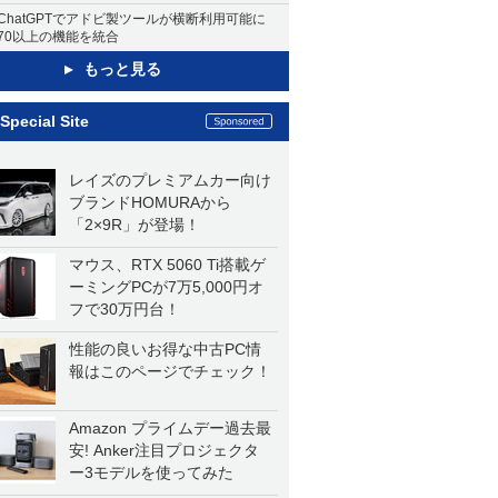
ChatGPTでアドビ製ツールが横断利用可能に
70以上の機能を統合
もっと見る
Special Site
レイズのプレミアムカー向け
ブランドHOMURAから
「2×9R」が登場！
マウス、RTX 5060 Ti搭載ゲ
ーミングPCが7万5,000円オ
フで30万円台！
性能の良いお得な中古PC情
報はこのページでチェック！
Amazon プライムデー過去最
安! Anker注目プロジェクタ
ー3モデルを使ってみた