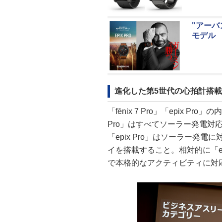
"アーバ
モデル
進化した第5世代の心拍計搭載
「fēnix 7 Pro」「epix P
Pro」はすべてソーラー発電対応
「epix Pro」はソーラー発電
イを搭載すること。相対的に「ep
で本格的なアクティビティに対