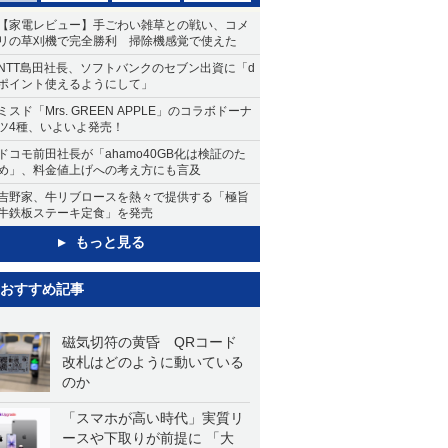
【家電レビュー】手ごわい雑草との戦い、コメ
リの草刈機で完全勝利 掃除機感覚で使えた
NTT島田社長、ソフトバンクのセブン出資に「d
ポイント使えるようにして」
ミスド「Mrs. GREEN APPLE」のコラボドーナ
ツ4種、いよいよ発売！
ドコモ前田社長が「ahamo40GB化は検証のた
め」、料金値上げへの考え方にも言及
吉野家、牛リブロースを熱々で提供する「極旨
牛鉄板ステーキ定食」を発売
もっと見る
おすすめ記事
磁気切符の黄昏 QRコード
改札はどのように動いている
のか
「スマホが高い時代」実質リ
ースや下取りが前提に 「大