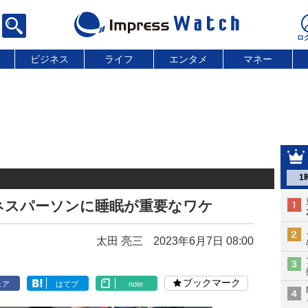
ビジネス
ライフ
エンタメ
マネー
1
ネスパーソンに睡眠が重要なワケ
太田 亮三
2023年6月7日 08:00
ブックマーク
ェア
はてブ
note