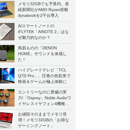
メモリ32GBでも予算内。産
経新聞社がAMD Ryzen搭載
dynabookを2千台導入
AIスマートノートの
iFLYTEK「AINOTE 2」はな
ぜ魅力的なのか？
鳥肌ものの「DENON
HOME」サウンドを体感し
た！
ハイグレードテレビ「TCL
Q7D Pro」。圧巻の色彩美で
映画＆ゲームが極上体験に
エントリーなのに脅威の実
力!「Osprey」Noble Audioワ
イヤレスイヤフォン4機種を
一気に聴く
お値段そのままでメモリ倍
増！メモリ32GBの「お得な
ゲーミングノート」