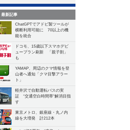
最新記事
ChatGPTでアドビ製ツールが
横断利用可能に 70以上の機
能を統合
ドコモ、15歳以下スマホデビ
ュープラン刷新 「親子割」
も
YAMAP、周辺のクマ情報を登
山者へ通知「クマ目撃アラー
ト」
軽井沢で自動運転バスの実
証 “交通空白時間帯”解消目指
す
東京メトロ、銀座線・丸ノ内
線を大増発 計212本