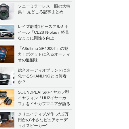
ソニーミラーレス一眼の大特
集！ 見どころ記事まとめ
レイズ鍛造1ピースアルミホ
イール「CE28 N-plus」軽量
なままに剛性を向上
「A&ultima SP4000T」の魅
力！ポケットに入るオーディ
オの醍醐味
総合オーディオブランドに進
化するSHANLINGとは何者
か？
SOUNDPEATSのイヤカフ型
イヤフォン「UU2イヤーカ
フ」をイヤカフマニアが語る
クリエイティブが作った2万
円台の“小さなピュアオーデ
ィオスピーカー”