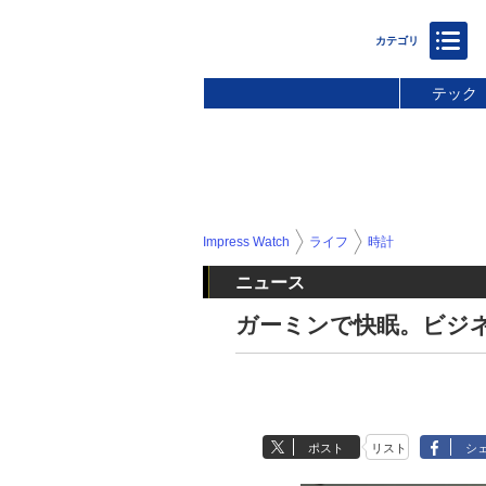
テック
Impress Watch
ライフ
時計
ニュース
ガーミンで快眠。ビジ
ポスト
リスト
シ