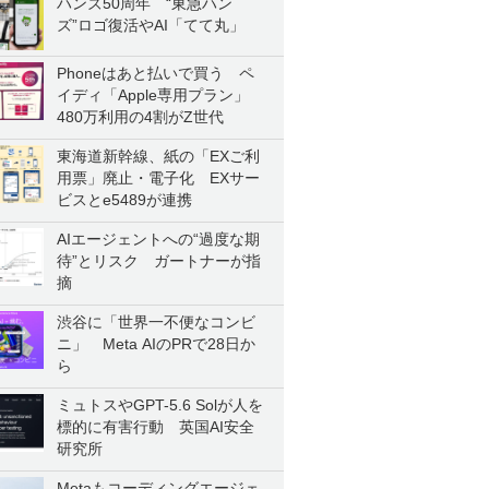
ハンズ50周年 “東急ハン
ズ”ロゴ復活やAI「てて丸」
Phoneはあと払いで買う ペ
イディ「Apple専用プラン」
480万利用の4割がZ世代
東海道新幹線、紙の「EXご利
用票」廃止・電子化 EXサー
ビスとe5489が連携
AIエージェントへの“過度な期
待”とリスク ガートナーが指
摘
渋谷に「世界一不便なコンビ
ニ」 Meta AIのPRで28日か
ら
ミュトスやGPT-5.6 Solが人を
標的に有害行動 英国AI安全
研究所
Metaもコーディングエージェ