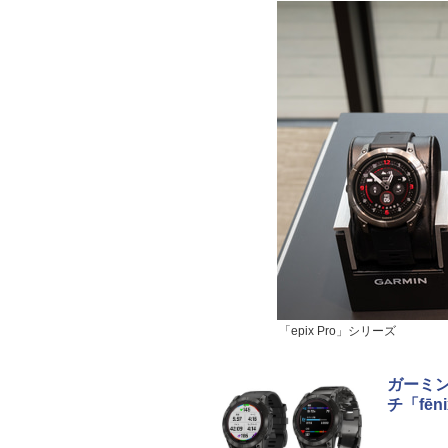
「epix Pro」シリーズ
ガーミ
チ「fēni