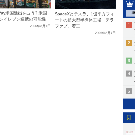
yPay米国進出を占う? 米国
1
SpaceXとテスラ、1億平方フィ
ンイレブン連携の可能性
ートの超大型半導体工場「テラ
ファブ」着工
2026年8月7日
2026年8月7日