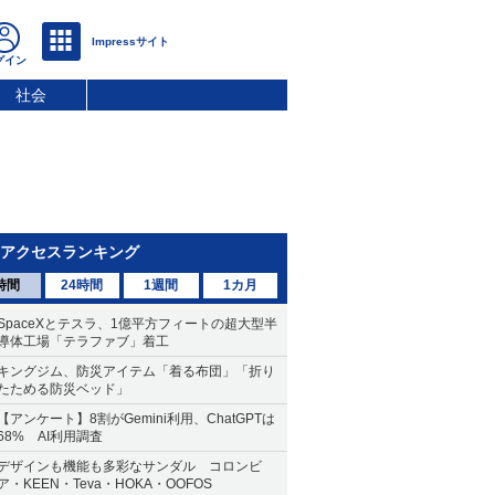
社会
アクセスランキング
時間
24時間
1週間
1カ月
SpaceXとテスラ、1億平方フィートの超大型半
導体工場「テラファブ」着工
キングジム、防災アイテム「着る布団」「折り
たためる防災ベッド」
【アンケート】8割がGemini利用、ChatGPTは
68% AI利用調査
デザインも機能も多彩なサンダル コロンビ
ア・KEEN・Teva・HOKA・OOFOS