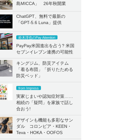
島MICCA」 26年秋開業
ChatGPT、無料で最新の
「GPT-5.6 Luna」提供
鈴木淳也のPay Attention
PayPay米国進出を占う? 米国
セブンイレブン連携の可能性
キングジム、防災アイテム
「着る布団」「折りたためる
防災ベッド」
from Impress
実家じまいや認知症対策……
相続の「疑問」を家族で話し
合おう!
デザインも機能も多彩なサン
ダル コロンビア・KEEN・
Teva・HOKA・OOFOS