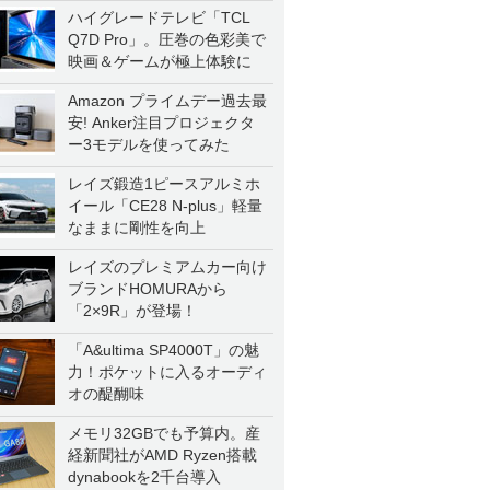
ハイグレードテレビ「TCL
Q7D Pro」。圧巻の色彩美で
映画＆ゲームが極上体験に
Amazon プライムデー過去最
安! Anker注目プロジェクタ
ー3モデルを使ってみた
レイズ鍛造1ピースアルミホ
イール「CE28 N-plus」軽量
なままに剛性を向上
レイズのプレミアムカー向け
ブランドHOMURAから
「2×9R」が登場！
「A&ultima SP4000T」の魅
力！ポケットに入るオーディ
オの醍醐味
メモリ32GBでも予算内。産
経新聞社がAMD Ryzen搭載
dynabookを2千台導入