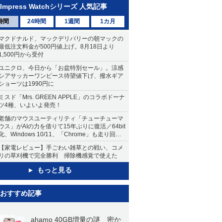
Impress Watchシリーズ 人気記事
時間
24時間
1週間
1カ月
マクドナルド、マックデリバリーの朝マックの
最低注文料金が500円値上げ。8月18日より
1,500円から受付
ユニクロ、今日から「お盆特別セール」。涼感
シアサッカーワンピース待望値下げ、撥水ギア
ショーツは1990円に
ミスド「Mrs. GREEN APPLE」のコラボドーナ
ツ4種、いよいよ発売！
老舗のマウスユーティリティ「チューチューマ
ウス」がAIの力を借りて15年ぶりに復活／64bit
化、Windows 10/11、「Chrome」も走り回
る。復活記念で2026年末まで500円
【家電レビュー】手ごわい雑草との戦い、コメ
リの草刈機で完全勝利 掃除機感覚で使えた
もっと見る
おすすめ記事
ahamo 40GB増量の謎 密か