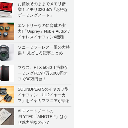
お値段そのままでメモリ倍
増！メモリ32GBの「お得な
ゲーミングノート」
エントリーなのに脅威の実
力!「Osprey」Noble Audioワ
イヤレスイヤフォン4機種を
一気に聴く
ソニーミラーレス一眼の大特
集！ 見どころ記事まとめ
マウス、RTX 5060 Ti搭載ゲ
ーミングPCが7万5,000円オ
フで30万円台！
SOUNDPEATSのイヤカフ型
イヤフォン「UU2イヤーカ
フ」をイヤカフマニアが語る
AIスマートノートの
iFLYTEK「AINOTE 2」はな
ぜ魅力的なのか？