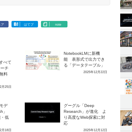
ェア
はてブ
note
NotebookLMに新機
能 表形式で出力でき
のすべて
る「データテーブル」
サーチ
2025年12月22日
無料
12月25日
モデ
グーグル「Deep
lash」
Research」が進化 よ
能・低
り高度なWeb探索に対
応
12月18日
2025年12月12日