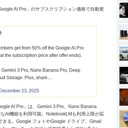
gle AI Pro」のサブスクリプション価格で自動更

embers get from 50% off the Google AI Pro
 the subscription price after offer ends).
 to Gemini 3 Pro, Nano Banana Pro, Deep
ud Storage. Plus, share…
December 23, 2025
e AI Pro」は、Gemini 3 Pro、Nano Banana
の高度なAI機能を利用可能。NotebookLMも利用上限が拡
Google フォトやGoogle ドライブ、Gmail