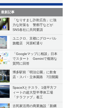
最新記事
「なりすまし詐欺広告」に強
力な対策を 警察庁などが
SNS各社に共同要請
ユニクロ、京都にグローバル
旗艦店 河原町通り
「Googleマップに相談」日本
でスタート Geminiで複雑な
質問に回答
博多駅前「明治公園」に飲食
店・スパ・立体園路 7日開園
SpaceXとテスラ、1億平方フ
ィートの超大型半導体工場
「テラファブ」着工
古民家活用の商業施設「新綱