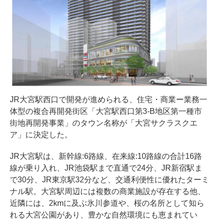
JR大宮駅西口で開発が進められる、住宅・商業ー業務一
体型の複合再開発街区「大宮駅西口第3-B地区第一種市
街地再開発事業」のタウン名称が「大宮サクラスクエ
ア」に決定した。
JR大宮駅は、新幹線:6路線、在来線:10路線の合計16路
線が乗り入れ、JR池袋駅まで直通で24分、JR新宿駅ま
で30分、JR東京駅32分など、交通利便性に優れたターミ
ナル駅。大宮駅周辺には複数の商業施設が存在する他、
近隣には、2kmに及ぶ氷川参道や、桜の名所として知ら
れる大宮公園があり、豊かな自然環境にも恵まれてい