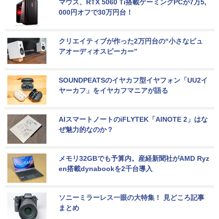
マウス、RTX 5060 Ti搭載ゲーミングPCが7万5,
000円オフで30万円台！
クリエイティブが作った2万円台の“小さなピュ
アオーディオスピーカー”
SOUNDPEATSのイヤカフ型イヤフォン「UU2イ
ヤーカフ」をイヤカフマニアが語る
AIスマートノートのiFLYTEK「AINOTE 2」はな
ぜ魅力的なのか？
メモリ32GBでも予算内。産経新聞社がAMD Ryz
en搭載dynabookを2千台導入
ソニーミラーレス一眼の大特集！ 見どころ記事
まとめ