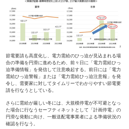
節電要請も高度化し、電力需給のひっ迫が見込まれる場
合の準備を円滑に進めるため、前々日に「電力需給ひっ
迫準備情報」を発信して注意喚起する。前日には「電力
需給ひっ迫警報」または「電力需給ひっ迫注意報」を発
令し、需要家に対してタイムリーでわかりやすい節電要
請を行なうとしている。
さらに需給が厳しい冬には、大規模停電が不可避となっ
た場合に行なうセーフティネットとして「計画停電」の
円滑な発動に向け、一般送配電事業者による準備状況の
確認を行なう。