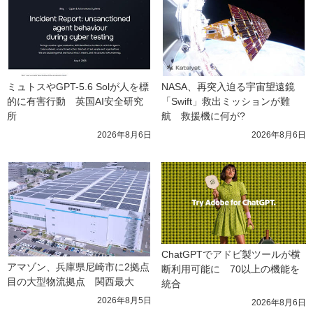
ミュトスやGPT-5.6 Solが人を標
NASA、再突入迫る宇宙望遠鏡
的に有害行動　英国AI安全研究
「Swift」救出ミッションが難
所
航　救援機に何が?
2026年8月6日
2026年8月6日
ChatGPTでアドビ製ツールが横
アマゾン、兵庫県尼崎市に2拠点
断利用可能に　70以上の機能を
目の大型物流拠点　関西最大
統合
2026年8月5日
2026年8月6日