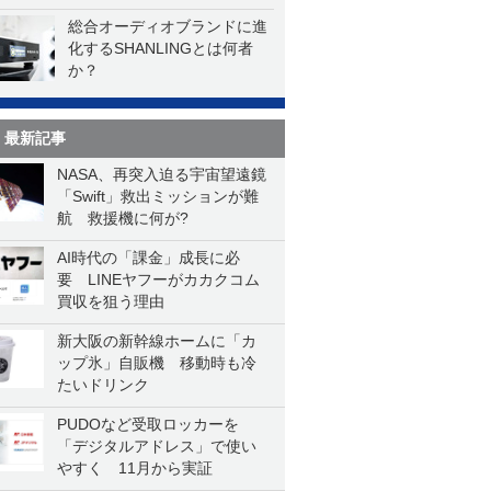
総合オーディオブランドに進
化するSHANLINGとは何者
か？
最新記事
NASA、再突入迫る宇宙望遠鏡
「Swift」救出ミッションが難
航 救援機に何が?
AI時代の「課金」成長に必
要 LINEヤフーがカカクコム
買収を狙う理由
新大阪の新幹線ホームに「カ
ップ氷」自販機 移動時も冷
たいドリンク
PUDOなど受取ロッカーを
「デジタルアドレス」で使い
やすく 11月から実証