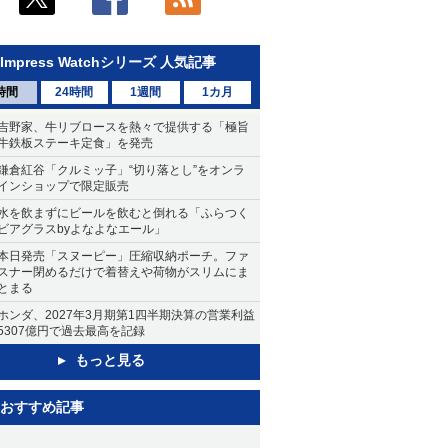
Impress Watchシリーズ 人気記事
時間
24時間
1週間
1カ月
吉野家、牛リブロースを熱々で提供する「極旨
牛鉄板ステーキ定食」を発売
鎌倉紅谷「クルミッ子」“切り落とし”をオンラ
インショップで限定販売
水を飲まずにビールを飲むと倒れる「ふらつく
ビアグラスbyよなよなエール」
本日発売「スヌーピー」圧縮収納ポーチ。ファ
スナー閉めるだけで着替えや荷物がスリムにま
とまる
ホンダ、2027年3月期第1四半期決算の営業利益
5307億円で過去最高を記録
もっと見る
おすすめ記事