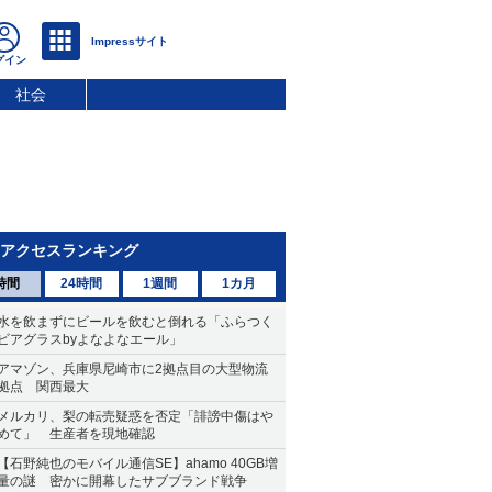
社会
アクセスランキング
時間
24時間
1週間
1カ月
水を飲まずにビールを飲むと倒れる「ふらつく
ビアグラスbyよなよなエール」
アマゾン、兵庫県尼崎市に2拠点目の大型物流
拠点 関西最大
メルカリ、梨の転売疑惑を否定「誹謗中傷はや
めて」 生産者を現地確認
【石野純也のモバイル通信SE】ahamo 40GB増
量の謎 密かに開幕したサブブランド戦争