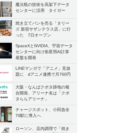
魔法瓶の技術を高架下データ
センターに活用 タイガー
焼き立てパンを売る「タリー
ズ 新宿サザンテラス店」に行
った 7日オープン
SpaceXとNVIDIA、宇宙データ
センターに向け衛星用AI計算
基盤を開発
LINEマンガで「アニメ」見放
題に dアニメ連携で月760円
大阪・なんばクボタ跡地の複
合開発、アリーナ名は「クボ
タららアリーナ」
チャージスポット、小田急全
70駅に導入へ
ローソン、店内調理で「焼き