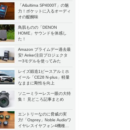
「A&ultima SP4000T」の魅
力！ポケットに入るオーディ
オの醍醐味
鳥肌ものの「DENON
HOME」サウンドを体感し
た！
Amazon プライムデー過去最
安! Anker注目プロジェクタ
ー3モデルを使ってみた
レイズ鍛造1ピースアルミホ
イール「CE28 N-plus」軽量
なままに剛性を向上
ソニーミラーレス一眼の大特
集！ 見どころ記事まとめ
エントリーなのに脅威の実
力!「Osprey」Noble Audioワ
イヤレスイヤフォン4機種を