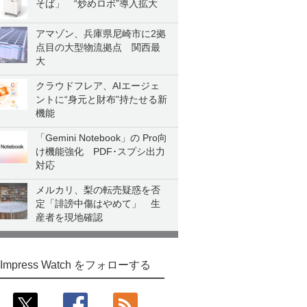
そば」 “炒めロボ”導入拡大
アマゾン、兵庫県尼崎市に2拠
点目の大型物流拠点 関西最
大
クラウドフレア、AIエージェ
ントに“身元と財布”持たせる新
機能
「Gemini Notebook」の Pro向
け機能強化 PDF･スプシ出力
対応
メルカリ、梨の転売疑惑を否
定「誹謗中傷はやめて」 生
産者を現地確認
Impress Watch をフォローする