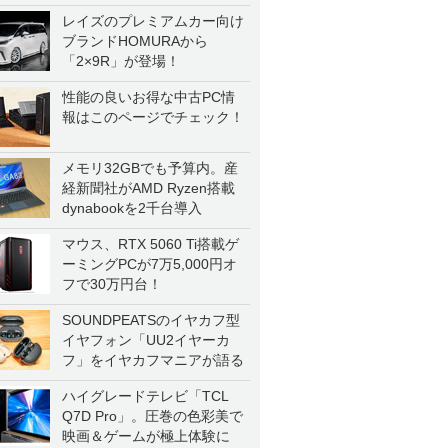
一気に聴く
レイズのプレミアムカー向け
ブランドHOMURAから
「2×9R」が登場！
性能の良いお得な中古PC情
報はこのページでチェック！
メモリ32GBでも予算内。産
経新聞社がAMD Ryzen搭載
dynabookを2千台導入
マウス、RTX 5060 Ti搭載ゲ
ーミングPCが7万5,000円オ
フで30万円台！
SOUNDPEATSのイヤカフ型
イヤフォン「UU2イヤーカ
フ」をイヤカフマニアが語る
ハイグレードテレビ「TCL
Q7D Pro」。圧巻の色彩美で
映画＆ゲームが極上体験に