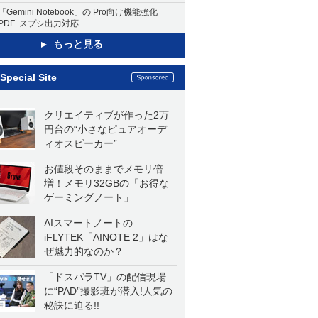
「Gemini Notebook」の Pro向け機能強化
PDF･スプシ出力対応
もっと見る
Special Site
クリエイティブが作った2万
円台の“小さなピュアオーデ
ィオスピーカー”
お値段そのままでメモリ倍
増！メモリ32GBの「お得な
ゲーミングノート」
AIスマートノートの
iFLYTEK「AINOTE 2」はな
ぜ魅力的なのか？
「ドスパラTV」の配信現場
に“PAD”撮影班が潜入!人気の
秘訣に迫る!!