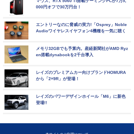
マウス、RTX 5060 Ti搭載ゲーミングPCが7万5,
000円オフで30万円台！
エントリーなのに脅威の実力!「Osprey」Noble 
Audioワイヤレスイヤフォン4機種を一気に聴く
メモリ32GBでも予算内。産経新聞社がAMD Ryz
en搭載dynabookを2千台導入
レイズのプレミアムカー向けブランドHOMURA
から「2×9R」が登場！
レイズのパワーデザインホイール「M6」に新色
登場!!