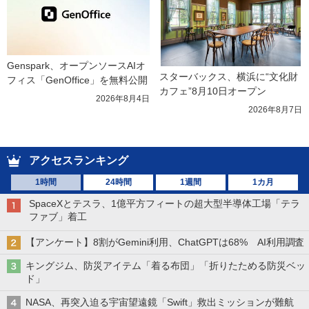
Genspark、オープンソースAIオ
スターバックス、横浜に“文化財
フィス「GenOffice」を無料公開
カフェ”8月10日オープン
2026年8月4日
2026年8月7日
アクセスランキング
1時間
24時間
1週間
1カ月
SpaceXとテスラ、1億平方フィートの超大型半導体工場「テラ
ファブ」着工
【アンケート】8割がGemini利用、ChatGPTは68% AI利用調査
キングジム、防災アイテム「着る布団」「折りたためる防災ベッ
ド」
NASA、再突入迫る宇宙望遠鏡「Swift」救出ミッションが難航