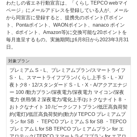
わたしの省エネ行動宣言は、「くらし TEPCO webマイ
ページ」にメールアドレスを登録している人が、メール
から同宣言に登録すると、提携先のポイント(Tポイン
ト、Pontaポイント、WAONポイント、nanaco ポイン
ト、dポイント、Amazon等)に交換可能な20ポイントを
毎月進呈するもの。実施期間は6月8日から2023年3月31
日。
対象プラン
プレミアム S・L、プレミアムプラン/スマートライフ
S・ L、スマートライフプラン/くらし上手 S・L・X/
夜トク8・12/スタンダード S・L・X・A/アクアエナジ
ー 100 /動力プラン/深夜電力/深夜電力 マイコン/深夜
電力 併用/第 2 深夜電力/電化上手/おトクなナイト 8 ・
おトクなナイト 10 /ピークシフトプラン/低圧高負荷契
約(電灯)/低圧高負荷契約(動力)/ TEPCO プレミアムプ
ラン for SB ・ TEPCO プレミアム S for SB ・TEPCO
プレミアム L for SB TEPCO プレミアムプラン for エ
アロテック/ TEPCO スマートライフプラン for エアロ