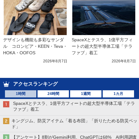
デザインも機能も多彩なサンダ
SpaceXとテスラ、1億平方フィ
ル　コロンビア・KEEN・Teva・
ートの超大型半導体工場「テラ
HOKA・OOFOS
ファブ」着工
2026年8月7日
2026年8月7日
アクセスランキング
1時間
24時間
1週間
1カ月
SpaceXとテスラ、1億平方フィートの超大型半導体工場「テラ
ファブ」着工
キングジム、防災アイテム「着る布団」「折りたためる防災ベッ
ド」
【アンケート】8割がGemini利用、ChatGPTは68% AI利用調査