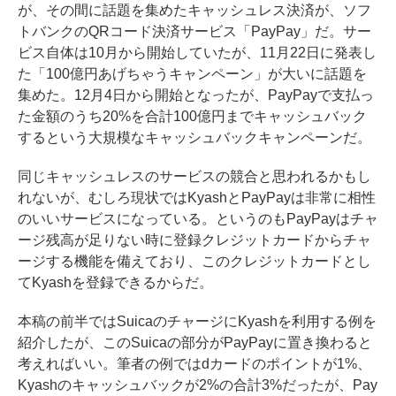
が、その間に話題を集めたキャッシュレス決済が、ソフ
トバンクのQRコード決済サービス「PayPay」だ。サー
ビス自体は10月から開始していたが、11月22日に発表し
た「100億円あげちゃうキャンペーン」が大いに話題を
集めた。12月4日から開始となったが、PayPayで支払っ
た金額のうち20%を合計100億円までキャッシュバック
するという大規模なキャッシュバックキャンペーンだ。
同じキャッシュレスのサービスの競合と思われるかもし
れないが、むしろ現状ではKyashとPayPayは非常に相性
のいいサービスになっている。というのもPayPayはチャ
ージ残高が足りない時に登録クレジットカードからチャ
ージする機能を備えており、このクレジットカードとし
てKyashを登録できるからだ。
本稿の前半ではSuicaのチャージにKyashを利用する例を
紹介したが、このSuicaの部分がPayPayに置き換わると
考えればいい。筆者の例ではdカードのポイントが1%、
Kyashのキャッシュバックが2%の合計3%だったが、Pay