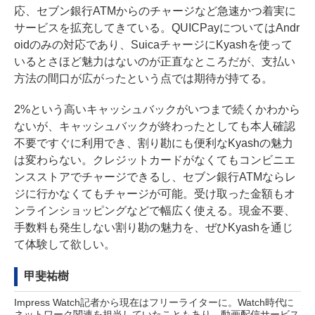
応、セブン銀行ATMからのチャージなど急速かつ着実に
サービスを拡充してきている。QUICPayについてはAndr
oidのみの対応であり、SuicaチャージにKyashを使って
いるとさほど魅力はないのが正直なところだが、支払い
方法の間口が広がったという点では期待が持てる。
2%という高いキャッシュバックがいつまで続くかわから
ないが、キャッシュバックが終わったとしても本人確認
不要ですぐに利用でき、割り勘にも便利なKyashの魅力
は変わらない。クレジットカードがなくてもコンビニエ
ンスストアでチャージできるし、セブン銀行ATMならレ
ジに行かなくてもチャージが可能。受け取った金額もオ
ンラインショッピングなどで幅広く使える。現金不要、
手数料も発生しない割り勘の魅力を、ぜひKyashを通じ
て体験して欲しい。
甲斐祐樹
Impress Watch記者から現在はフリーライターに。Watch時代に
ネットワーク関連を担当していたこともあり、動画配信サービス