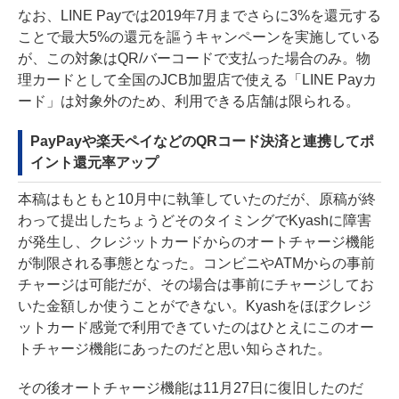
なお、LINE Payでは2019年7月までさらに3%を還元する
ことで最大5%の還元を謳うキャンペーンを実施している
が、この対象はQR/バーコードで支払った場合のみ。物
理カードとして全国のJCB加盟店で使える「LINE Payカ
ード」は対象外のため、利用できる店舗は限られる。
PayPayや楽天ペイなどのQRコード決済と連携してポ
イント還元率アップ
本稿はもともと10月中に執筆していたのだが、原稿が終
わって提出したちょうどそのタイミングでKyashに障害
が発生し、クレジットカードからのオートチャージ機能
が制限される事態となった。コンビニやATMからの事前
チャージは可能だが、その場合は事前にチャージしてお
いた金額しか使うことができない。Kyashをほぼクレジ
ットカード感覚で利用できていたのはひとえにこのオー
トチャージ機能にあったのだと思い知らされた。
その後オートチャージ機能は11月27日に復旧したのだ