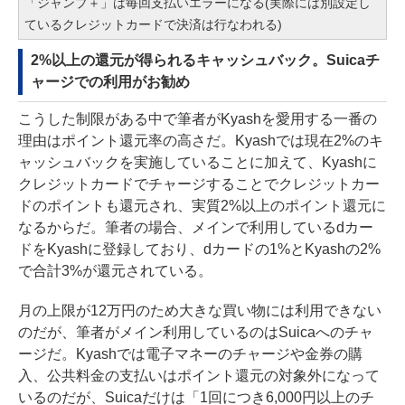
「ジャンプ＋」は毎回支払いエラーになる(実際には別設定し
ているクレジットカードで決済は行なわれる)
2%以上の還元が得られるキャッシュバック。Suicaチ
ャージでの利用がお勧め
こうした制限がある中で筆者がKyashを愛用する一番の
理由はポイント還元率の高さだ。Kyashでは現在2%のキ
ャッシュバックを実施していることに加えて、Kyashに
クレジットカードでチャージすることでクレジットカー
ドのポイントも還元され、実質2%以上のポイント還元に
なるからだ。筆者の場合、メインで利用しているdカー
ドをKyashに登録しており、dカードの1%とKyashの2%
で合計3%が還元されている。
月の上限が12万円のため大きな買い物には利用できない
のだが、筆者がメイン利用しているのはSuicaへのチャ
ージだ。Kyashでは電子マネーのチャージや金券の購
入、公共料金の支払いはポイント還元の対象外になって
いるのだが、Suicaだけは「1回につき6,000円以上のチ