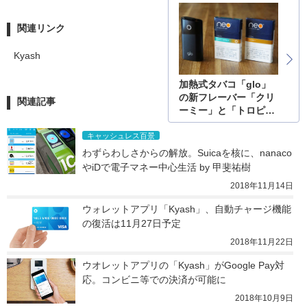
関連リンク
Kyash
加熱式タバコ「glo」
の新フレーバー「クリ
関連記事
ーミー」と「トロピカ
ル」を吸う
キャッシュレス百景
わずらわしさからの解放。Suicaを核に、nanaco
やiDで電子マネー中心生活 by 甲斐祐樹
2018年11月14日
ウォレットアプリ「Kyash」、自動チャージ機能
の復活は11月27日予定
2018年11月22日
ウオレットアプリの「Kyash」がGoogle Pay対
応。コンビニ等での決済が可能に
2018年10月9日