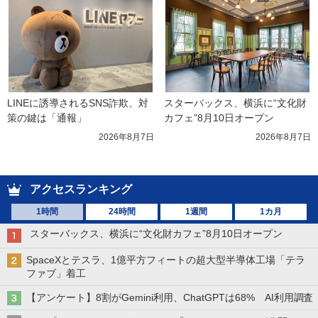
LINEに誘導されるSNS詐欺、対
スターバックス、横浜に“文化財
策の鍵は「通報」
カフェ”8月10日オープン
2026年8月7日
2026年8月7日
アクセスランキング
1時間
24時間
1週間
1カ月
スターバックス、横浜に“文化財カフェ”8月10日オープン
SpaceXとテスラ、1億平方フィートの超大型半導体工場「テラ
ファブ」着工
【アンケート】8割がGemini利用、ChatGPTは68% AI利用調査