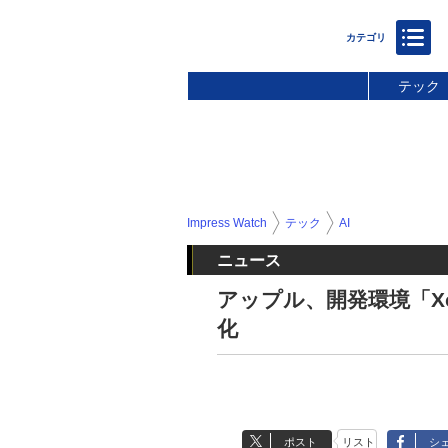
テック
Impress Watch
テック
AI
ニュース
アップル、開発環境「X
化
ポスト
リスト
シ