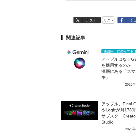
ポスト
リスト
シ
関連記事
西田宗千佳のイマト
アップルはなぜGem
を採用するのか 
深層にある「スマ
争」
2026
アップル、Final Cu
やLogicが月178
サブスク「Creato
Studio」
2026