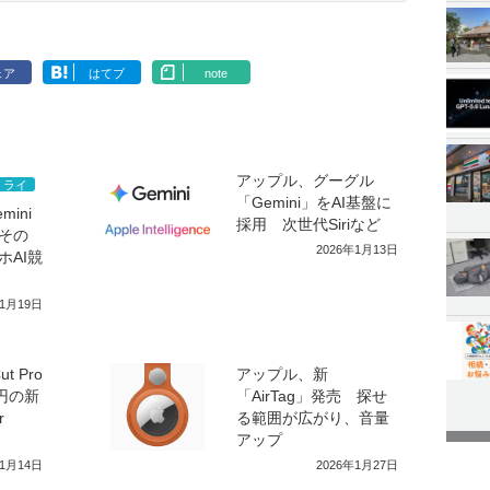
ェア
はてブ
note
アップル、グーグル
ミライ
「Gemini」をAI基盤に
ini
採用 次世代Siriなど
その
2026年1月13日
ホAI競
年1月19日
t Pro
アップル、新
0円の新
「AirTag」発売 探せ
r
る範囲が広がり、音量
アップ
年1月14日
2026年1月27日