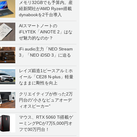
メモリ32GBでも予算内。産
経新聞社がAMD Ryzen搭載
dynabookを2千台導入
AIスマートノートの
iFLYTEK「AINOTE 2」はな
ぜ魅力的なのか？
iFi audio主力「NEO Stream
3」「NEO iDSD 3」に迫る
レイズ鍛造1ピースアルミホ
イール「CE28 N-plus」軽量
なままに剛性を向上
クリエイティブが作った2万
円台の“小さなピュアオーデ
ィオスピーカー”
マウス、RTX 5060 Ti搭載ゲ
ーミングPCが7万5,000円オ
フで30万円台！