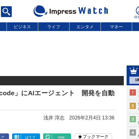
ビジネス
ライフ
エンタメ
マネー
1
code」にAIエージェント 開発を自動
浅井 淳志
2026年2月4日 13:36
ブックマーク
ェア
はてブ
note