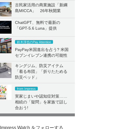
古民家活用の商業施設「新綱
島MICCA」 26年秋開業
ChatGPT、無料で最新の
「GPT-5.6 Luna」提供
鈴木淳也のPay Attention
PayPay米国進出を占う? 米国
セブンイレブン連携の可能性
キングジム、防災アイテム
「着る布団」「折りたためる
防災ベッド」
from Impress
実家じまいや認知症対策……
相続の「疑問」を家族で話し
合おう!
Impress Watch をフォローする