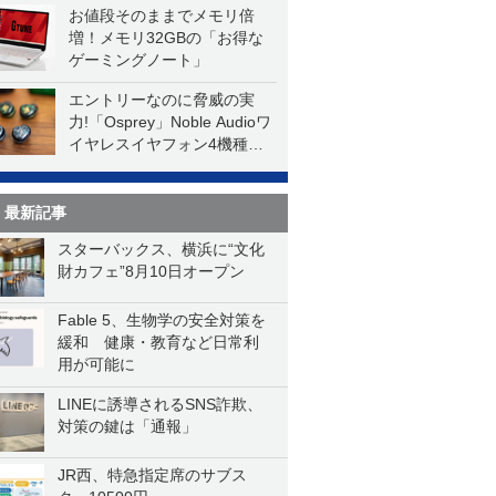
お値段そのままでメモリ倍
増！メモリ32GBの「お得な
ゲーミングノート」
エントリーなのに脅威の実
力!「Osprey」Noble Audioワ
イヤレスイヤフォン4機種を
一気に聴く
最新記事
スターバックス、横浜に“文化
財カフェ”8月10日オープン
Fable 5、生物学の安全対策を
緩和 健康・教育など日常利
用が可能に
LINEに誘導されるSNS詐欺、
対策の鍵は「通報」
JR西、特急指定席のサブス