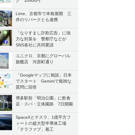
ク 10500円
Lime、京都市で本格展開 三
井のリパークとも連携
「なりすまし詐欺広告」に強
力な対策を 警察庁などが
SNS各社に共同要請
ユニクロ、京都にグローバル
旗艦店 河原町通り
「Googleマップに相談」日本
でスタート Geminiで複雑な
質問に回答
博多駅前「明治公園」に飲食
店・スパ・立体園路 7日開園
SpaceXとテスラ、1億平方フ
ィートの超大型半導体工場
「テラファブ」着工