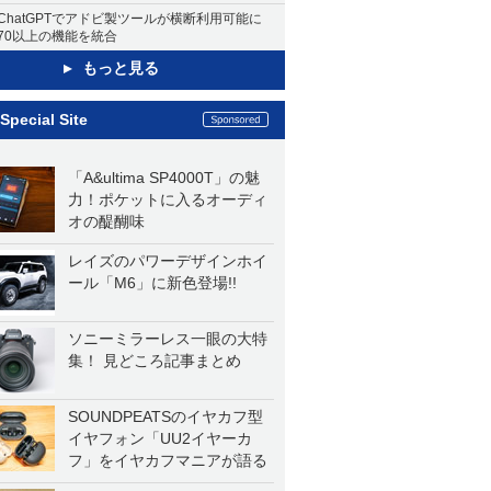
ChatGPTでアドビ製ツールが横断利用可能に
70以上の機能を統合
もっと見る
Special Site
「A&ultima SP4000T」の魅
力！ポケットに入るオーディ
オの醍醐味
レイズのパワーデザインホイ
ール「M6」に新色登場!!
ソニーミラーレス一眼の大特
集！ 見どころ記事まとめ
SOUNDPEATSのイヤカフ型
イヤフォン「UU2イヤーカ
フ」をイヤカフマニアが語る