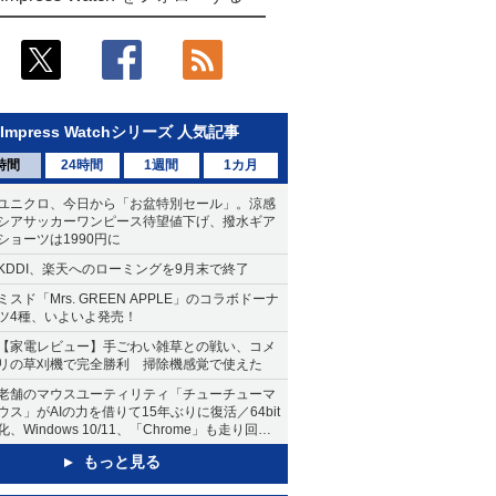
Impress Watchシリーズ 人気記事
時間
24時間
1週間
1カ月
ユニクロ、今日から「お盆特別セール」。涼感
シアサッカーワンピース待望値下げ、撥水ギア
ショーツは1990円に
KDDI、楽天へのローミングを9月末で終了
ミスド「Mrs. GREEN APPLE」のコラボドーナ
ツ4種、いよいよ発売！
【家電レビュー】手ごわい雑草との戦い、コメ
リの草刈機で完全勝利 掃除機感覚で使えた
老舗のマウスユーティリティ「チューチューマ
ウス」がAIの力を借りて15年ぶりに復活／64bit
化、Windows 10/11、「Chrome」も走り回
る。復活記念で2026年末まで500円
もっと見る