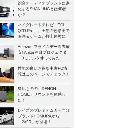
総合オーディオブランドに進
化するSHANLINGとは何者
か？
ハイグレードテレビ「TCL
Q7D Pro」。圧巻の色彩美で
映画＆ゲームが極上体験に
Amazon プライムデー過去最
安! Anker注目プロジェクタ
ー3モデルを使ってみた
性能の良いお得な中古PC情
報はこのページでチェック！
鳥肌ものの「DENON
HOME」サウンドを体感し
た！
レイズのプレミアムカー向け
ブランドHOMURAから
「2×9R」が登場！