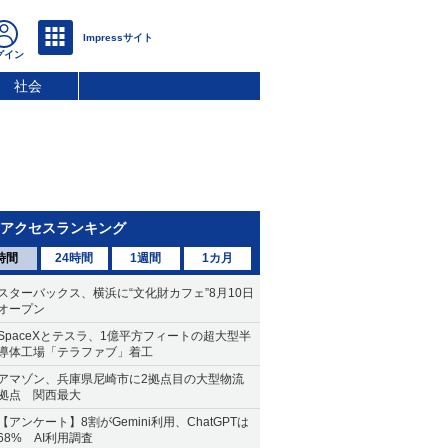
社会
アクセスランキング
時間
24時間
1週間
1カ月
スターバックス、横浜に“文化財カフェ”8月10日
オープン
SpaceXとテスラ、1億平方フィートの超大型半
導体工場「テラファブ」着工
アマゾン、兵庫県尼崎市に2拠点目の大型物流
拠点 関西最大
【アンケート】8割がGemini利用、ChatGPTは
68% AI利用調査