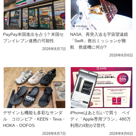
PayPay米国進出を占う? 米国セ
NASA、再突入迫る宇宙望遠鏡
ブンイレブン連携の可能性
「Swift」救出ミッションが難
航　救援機に何が?
2026年8月7日
2026年8月6日
デザインも機能も多彩なサンダ
iPhoneはあと払いで買う　ペイ
ル　コロンビア・KEEN・Teva・
ディ「Apple専用プラン」480万
HOKA・OOFOS
利用の4割がZ世代
2026年8月7日
2026年8月6日