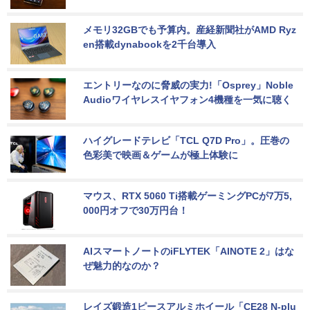
メモリ32GBでも予算内。産経新聞社がAMD Ryz
en搭載dynabookを2千台導入
エントリーなのに脅威の実力!「Osprey」Noble 
Audioワイヤレスイヤフォン4機種を一気に聴く
ハイグレードテレビ「TCL Q7D Pro」。圧巻の
色彩美で映画＆ゲームが極上体験に
マウス、RTX 5060 Ti搭載ゲーミングPCが7万5,
000円オフで30万円台！
AIスマートノートのiFLYTEK「AINOTE 2」はな
ぜ魅力的なのか？
レイズ鍛造1ピースアルミホイール「CE28 N-plu