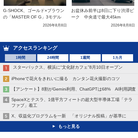
G-SHOCK、ゴールド×ブラウン
お盆休み前半は8日に下り渋滞ピ
の「MASTER OF G」3モデル
ーク　中央道で最大45km
2026年8月8日
2026年8月8日
アクセスランキング
1時間
24時間
1週間
1カ月
スターバックス、横浜に“文化財カフェ”8月10日オープン
iPhoneで花火をきれいに撮る カンタン花火撮影のコツ
【アンケート】8割がGemini利用、ChatGPTは68% AI利用調査
SpaceXとテスラ、1億平方フィートの超大型半導体工場「テラ
ファブ」着工
X、収益化プログラムを一新 「オリジナル投稿」が基準に
もっと見る