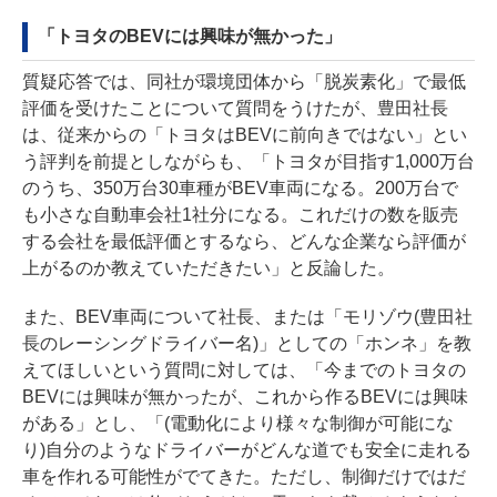
「トヨタのBEVには興味が無かった」
質疑応答では、同社が環境団体から「脱炭素化」で最低
評価を受けたことについて質問をうけたが、豊田社長
は、従来からの「トヨタはBEVに前向きではない」とい
う評判を前提としながらも、「トヨタが目指す1,000万台
のうち、350万台30車種がBEV車両になる。200万台で
も小さな自動車会社1社分になる。これだけの数を販売
する会社を最低評価とするなら、どんな企業なら評価が
上がるのか教えていただきたい」と反論した。
また、BEV車両について社長、または「モリゾウ(豊田社
長のレーシングドライバー名)」としての「ホンネ」を教
えてほしいという質問に対しては、「今までのトヨタの
BEVには興味が無かったが、これから作るBEVには興味
がある」とし、「(電動化により様々な制御が可能にな
り)自分のようなドライバーがどんな道でも安全に走れる
車を作れる可能性がでてきた。ただし、制御だけではだ