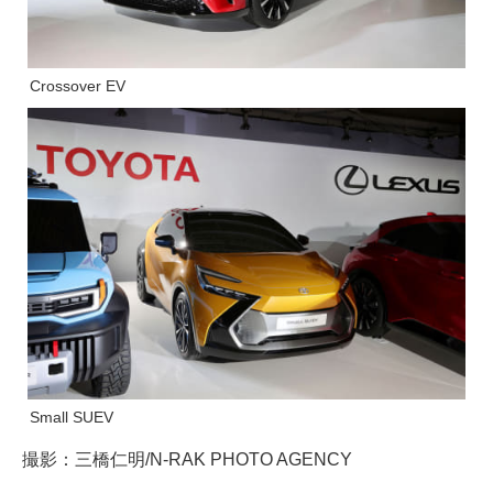
Crossover EV
Small SUEV
撮影：三橋仁明/N-RAK PHOTO AGENCY