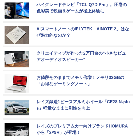
ハイグレードテレビ「TCL Q7D Pro」。圧巻の
色彩美で映画＆ゲームが極上体験に
AIスマートノートのiFLYTEK「AINOTE 2」はな
ぜ魅力的なのか？
クリエイティブが作った2万円台の“小さなピュ
アオーディオスピーカー”
お値段そのままでメモリ倍増！メモリ32GBの
「お得なゲーミングノート」
レイズ鍛造1ピースアルミホイール「CE28 N-plu
s」軽量なままに剛性を向上
レイズのプレミアムカー向けブランドHOMURA
から「2×9R」が登場！