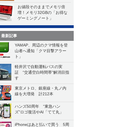
お値段そのままでメモリ倍
増！メモリ32GBの「お得な
ゲーミングノート」
最新記事
YAMAP、周辺のクマ情報を登
山者へ通知「クマ目撃アラー
ト」
軽井沢で自動運転バスの実
証 “交通空白時間帯”解消目指
す
東京メトロ、銀座線・丸ノ内
線を大増発 計212本
ハンズ50周年 “東急ハン
ズ”ロゴ復活やAI「てて丸」
iPhoneはあと払いで買う 5周