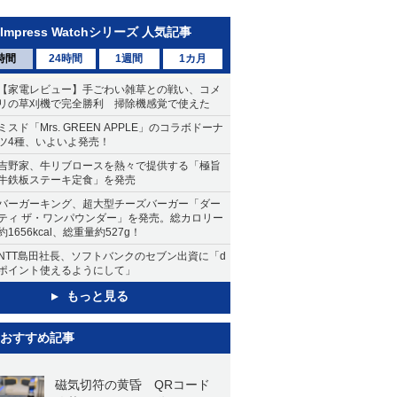
Impress Watchシリーズ 人気記事
時間
24時間
1週間
1カ月
【家電レビュー】手ごわい雑草との戦い、コメ
リの草刈機で完全勝利 掃除機感覚で使えた
ミスド「Mrs. GREEN APPLE」のコラボドーナ
ツ4種、いよいよ発売！
吉野家、牛リブロースを熱々で提供する「極旨
牛鉄板ステーキ定食」を発売
バーガーキング、超大型チーズバーガー「ダー
ティ ザ・ワンパウンダー」を発売。総カロリー
約1656kcal、総重量約527g！
NTT島田社長、ソフトバンクのセブン出資に「d
ポイント使えるようにして」
もっと見る
おすすめ記事
磁気切符の黄昏 QRコード