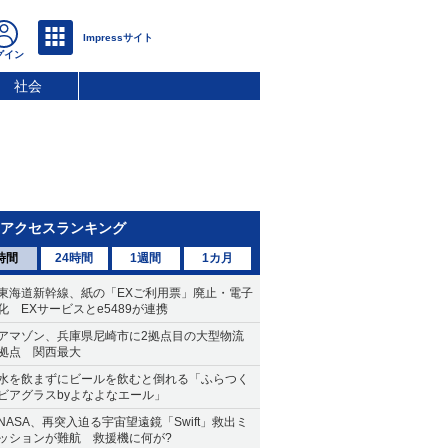
社会
アクセスランキング
時間
24時間
1週間
1カ月
東海道新幹線、紙の「EXご利用票」廃止・電子
化 EXサービスとe5489が連携
アマゾン、兵庫県尼崎市に2拠点目の大型物流
拠点 関西最大
水を飲まずにビールを飲むと倒れる「ふらつく
ビアグラスbyよなよなエール」
NASA、再突入迫る宇宙望遠鏡「Swift」救出ミ
ッションが難航 救援機に何が?