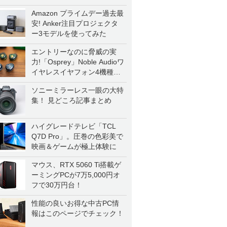
Amazon プライムデー過去最
安! Anker注目プロジェクタ
ー3モデルを使ってみた
エントリーなのに脅威の実
力!「Osprey」Noble Audioワ
イヤレスイヤフォン4機種を
一気に聴く
ソニーミラーレス一眼の大特
集！ 見どころ記事まとめ
ハイグレードテレビ「TCL
Q7D Pro」。圧巻の色彩美で
映画＆ゲームが極上体験に
マウス、RTX 5060 Ti搭載ゲ
ーミングPCが7万5,000円オ
フで30万円台！
性能の良いお得な中古PC情
報はこのページでチェック！