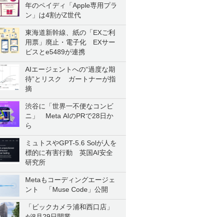
年のペイディ「Apple専用プラ
ン」は4割がZ世代
東海道新幹線、紙の「EXご利
用票」廃止・電子化 EXサー
ビスとe5489が連携
AIエージェントへの“過度な期
待”とリスク ガートナーが指
摘
渋谷に「世界一不便なコンビ
ニ」 Meta AIのPRで28日か
ら
ミュトスやGPT-5.6 Solが人を
標的に有害行動 英国AI安全
研究所
Metaもコーディングエージェ
ント 「Muse Code」公開
「ビックカメラ浦和西口店」
が8月29日開業