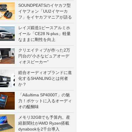
SOUNDPEATSのイヤカフ型
イヤフォン「UU2イヤーカ
フ」をイヤカフマニアが語る
レイズ鍛造1ピースアルミホ
イール「CE28 N-plus」軽量
なままに剛性を向上
クリエイティブが作った2万
円台の“小さなピュアオーデ
ィオスピーカー”
総合オーディオブランドに進
化するSHANLINGとは何者
か？
「A&ultima SP4000T」の魅
力！ポケットに入るオーディ
オの醍醐味
メモリ32GBでも予算内。産
経新聞社がAMD Ryzen搭載
dynabookを2千台導入