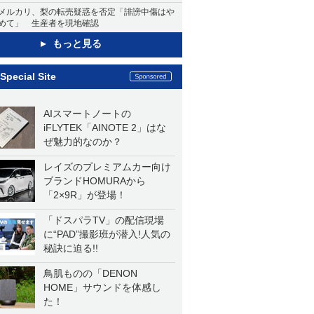
メルカリ、梨の転売疑惑を否定「誹謗中傷はや
めて」 生産者を現地確認
もっと見る
Special Site
AIスマートノートの
iFLYTEK「AINOTE 2」はな
ぜ魅力的なのか？
レイズのプレミアムカー向け
ブランドHOMURAから
「2×9R」が登場！
「ドスパラTV」の配信現場
に“PAD”撮影班が潜入!人気の
秘訣に迫る!!
鳥肌ものの「DENON
HOME」サウンドを体感し
た！