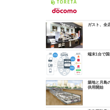
ガスト、全
端末1台で国
築地と月島の
供用開始