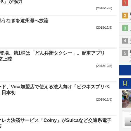
eX」が協力
(2018/12/6)
然うなぎを遠州灘へ放流
(2018/12/5)
ー登場、第1弾は「どん兵衛タクシー」。配車アプリ
京上陸
(2018/12/5)
ド、Visa加盟店で使える法人向け「ビジネスプリペ
。日本初
(2018/12/5)
レカ決済サービス「Coiny」がSuicaなど交通系電子
応