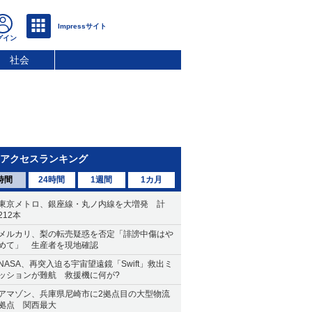
社会
アクセスランキング
時間
24時間
1週間
1カ月
東京メトロ、銀座線・丸ノ内線を大増発 計
212本
メルカリ、梨の転売疑惑を否定「誹謗中傷はや
めて」 生産者を現地確認
NASA、再突入迫る宇宙望遠鏡「Swift」救出ミ
ッションが難航 救援機に何が?
アマゾン、兵庫県尼崎市に2拠点目の大型物流
拠点 関西最大