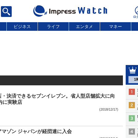
ビジネス
ライフ
エンタメ
マネー
1
店・決済できるセブンイレブン。省人型店舗拡大に向
内に実験店
(2018/12/17)
アマゾン ジャパンが経団連に入会