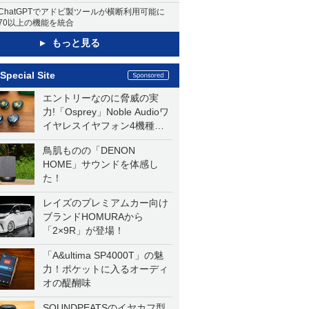
ChatGPTでアドビ製ツールが横断利用可能に
70以上の機能を統合
もっと見る
Special Site
エントリーなのに脅威の実
力!「Osprey」Noble Audioワ
イヤレスイヤフォン4機種を
一気に聴く
鳥肌ものの「DENON
HOME」サウンドを体感し
た！
レイズのプレミアムカー向け
ブランドHOMURAから
「2×9R」が登場！
「A&ultima SP4000T」の魅
力！ポケットに入るオーディ
オの醍醐味
SOUNDPEATSのイヤカフ型