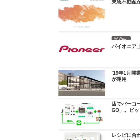
東急不動産
AV Watch
パイオニア
'19年1月
が運用
店でバーコー
GO」。ビ
レシピに合わ