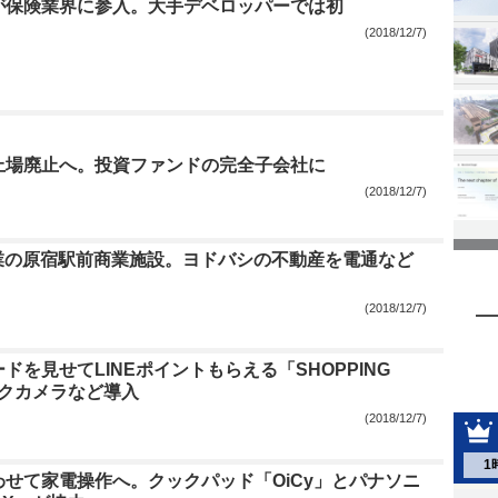
が保険業界に参入。大手デベロッパーでは初
(2018/12/7)
上場廃止へ。投資ファンドの完全子会社に
(2018/12/7)
開業の原宿駅前商業施設。ヨドバシの不動産を電通など
(2018/12/7)
ドを見せてLINEポイントもらえる「SHOPPING
ックカメラなど導入
(2018/12/7)
1
せて家電操作へ。クックパッド「OiCy」とパナソニ