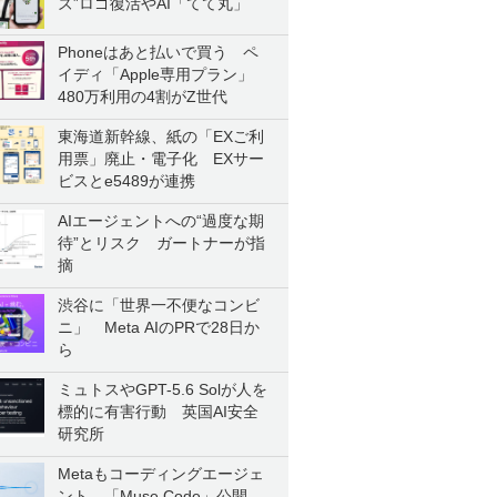
ズ”ロゴ復活やAI「てて丸」
Phoneはあと払いで買う ペ
イディ「Apple専用プラン」
480万利用の4割がZ世代
東海道新幹線、紙の「EXご利
用票」廃止・電子化 EXサー
ビスとe5489が連携
AIエージェントへの“過度な期
待”とリスク ガートナーが指
摘
渋谷に「世界一不便なコンビ
ニ」 Meta AIのPRで28日か
ら
ミュトスやGPT-5.6 Solが人を
標的に有害行動 英国AI安全
研究所
Metaもコーディングエージェ
ント 「Muse Code」公開