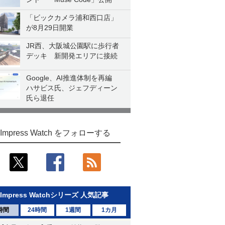
「ビックカメラ浦和西口店」
が8月29日開業
JR西、大阪城公園駅に歩行者
デッキ 新開発エリアに接続
Google、AI推進体制を再編
ハサビス氏、ジェフディーン
氏ら退任
Impress Watch をフォローする
Impress Watchシリーズ 人気記事
時間
24時間
1週間
1カ月