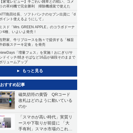
【家電レビュー】手ごわい雑草との戦い、コメ
リの草刈機で完全勝利 掃除機感覚で使えた
NTT島田社長、ソフトバンクのセブン出資に「d
ポイント使えるようにして」
ミスド「Mrs. GREEN APPLE」のコラボドーナ
ツ4種、いよいよ発売！
吉野家、牛リブロースを熱々で提供する「極旨
牛鉄板ステーキ定食」を発売
NewDays「増量フェス」を実施！おにぎり/サ
ンドイッチ/焼きそばなど16品が値段そのままで
ボリュームアップ
もっと見る
おすすめ記事
磁気切符の黄昏 QRコード
改札はどのように動いている
のか
「スマホが高い時代」実質リ
ースや下取りが前提に 「大
手有利」スマホ市場のこれか