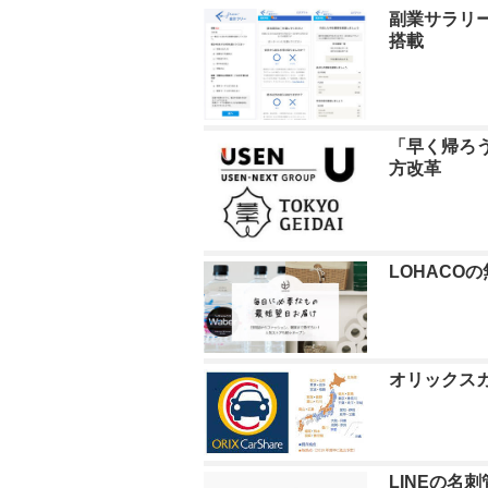
副業サラリー
搭載
「早く帰ろう
方改革
LOHACO
オリックス
LINEの名