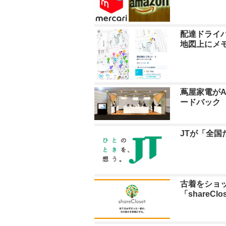
配達ドライ
地図上にメ
蔦屋家電がA
ードバック
JTが「全国
古着をショ
「shareClo