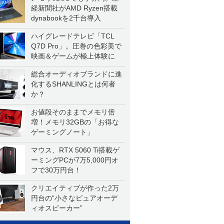
経新聞社がAMD Ryzen搭載
dynabookを2千台導入
ハイグレードテレビ「TCL
Q7D Pro」。圧巻の色彩美で
映画＆ゲームが極上体験に
総合オーディオブランドに進
化するSHANLINGとは何者
か？
お値段そのままでメモリ倍
増！メモリ32GBの「お得な
ゲーミングノート」
マウス、RTX 5060 Ti搭載ゲ
ーミングPCが7万5,000円オ
フで30万円台！
クリエイティブが作った2万
円台の“小さなピュアオーデ
ィオスピーカー”