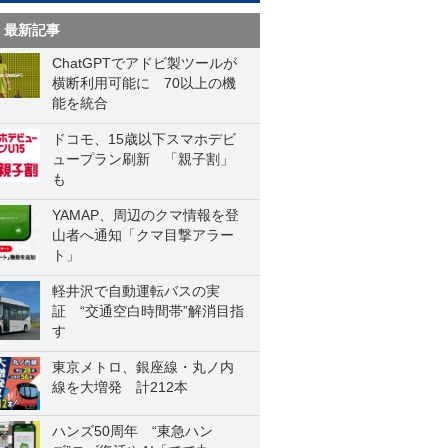
最新記事
ChatGPTでアドビ製ツールが
横断利用可能に 70以上の機
能を統合
ドコモ、15歳以下スマホデビ
ュープラン刷新 「親子割」
も
YAMAP、周辺のクマ情報を登
山者へ通知「クマ目撃アラー
ト」
軽井沢で自動運転バスの実
証 “交通空白時間帯”解消目指
す
東京メトロ、銀座線・丸ノ内
線を大増発 計212本
ハンズ50周年 “東急ハン