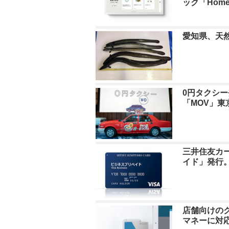
ック「Hom
愛知県、天
0円タクシ
「MOV」東
三井住友カー
イド」発行
店舗向けのク
マネーに対