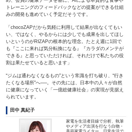
め、会員の健康データを基に、AIによる本質的な食事や
トレーニングのフィードバックなどの提案ができる仕組
みの開発も進めていく予定だそうです。
「chocoZAPだから気軽に利用して結果が出なくてもい
い、ではなく、やるからには少しでも成果を出してほし
いというのがRIZAPの根本的な理念。たとえ週に1回で
も『ここに来れば気分転換になる』『カラダのメンテが
できる』と思っていただければ、それだけで私たちの役
割は果たせていると思います」
“ジムは通わなくなるもの”という常識を打ち破り、“行き
たくなる場所”へ──。その先には、日本中の人々が自然
に健康になっていく「一億総健康社会」の実現が見据え
られています。
田中 真紀子
家電を生活者目線で分析、執筆
やメディア出演を行なう白物・
美容家電ライター。日常生活で