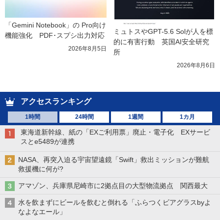
「Gemini Notebook」の Pro向け
ミュトスやGPT-5.6 Solが人を標
機能強化　PDF･スプシ出力対応
的に有害行動　英国AI安全研究
2026年8月5日
所
2026年8月6日
アクセスランキング
1時間
24時間
1週間
1カ月
東海道新幹線、紙の「EXご利用票」廃止・電子化 EXサービ
スとe5489が連携
NASA、再突入迫る宇宙望遠鏡「Swift」救出ミッションが難航
救援機に何が?
アマゾン、兵庫県尼崎市に2拠点目の大型物流拠点 関西最大
水を飲まずにビールを飲むと倒れる「ふらつくビアグラスbyよ
なよなエール」