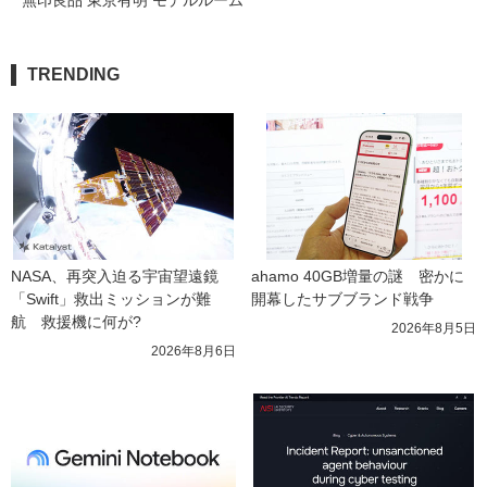
TRENDING
NASA、再突入迫る宇宙望遠鏡
ahamo 40GB増量の謎　密かに
「Swift」救出ミッションが難
開幕したサブブランド戦争
航　救援機に何が?
2026年8月5日
2026年8月6日