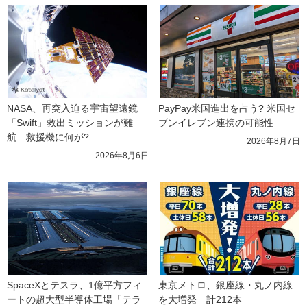
NASA、再突入迫る宇宙望遠鏡
PayPay米国進出を占う? 米国セ
「Swift」救出ミッションが難
ブンイレブン連携の可能性
航　救援機に何が?
2026年8月7日
2026年8月6日
SpaceXとテスラ、1億平方フィ
東京メトロ、銀座線・丸ノ内線
ートの超大型半導体工場「テラ
を大増発　計212本