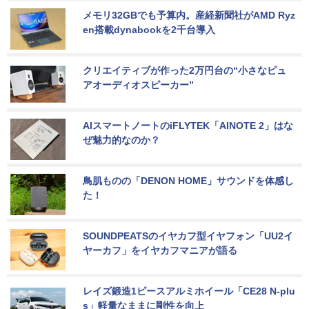
メモリ32GBでも予算内。産経新聞社がAMD Ryz
en搭載dynabookを2千台導入
クリエイティブが作った2万円台の“小さなピュ
アオーディオスピーカー”
AIスマートノートのiFLYTEK「AINOTE 2」はな
ぜ魅力的なのか？
鳥肌ものの「DENON HOME」サウンドを体感し
た！
SOUNDPEATSのイヤカフ型イヤフォン「UU2イ
ヤーカフ」をイヤカフマニアが語る
レイズ鍛造1ピースアルミホイール「CE28 N-plu
s」軽量なままに剛性を向上