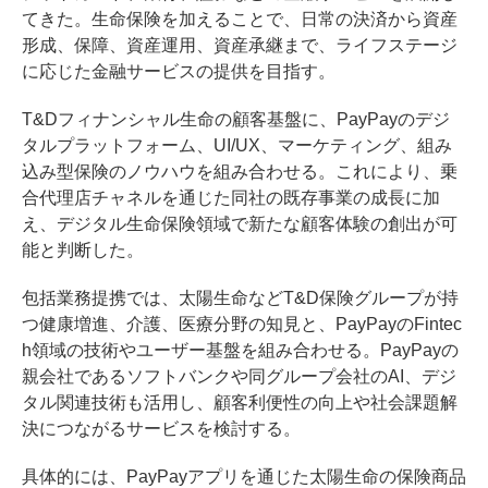
てきた。生命保険を加えることで、日常の決済から資産
形成、保障、資産運用、資産承継まで、ライフステージ
に応じた金融サービスの提供を目指す。
T&Dフィナンシャル生命の顧客基盤に、PayPayのデジ
タルプラットフォーム、UI/UX、マーケティング、組み
込み型保険のノウハウを組み合わせる。これにより、乗
合代理店チャネルを通じた同社の既存事業の成長に加
え、デジタル生命保険領域で新たな顧客体験の創出が可
能と判断した。
包括業務提携では、太陽生命などT&D保険グループが持
つ健康増進、介護、医療分野の知見と、PayPayのFintec
h領域の技術やユーザー基盤を組み合わせる。PayPayの
親会社であるソフトバンクや同グループ会社のAI、デジ
タル関連技術も活用し、顧客利便性の向上や社会課題解
決につながるサービスを検討する。
具体的には、PayPayアプリを通じた太陽生命の保険商品