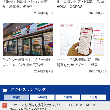
「Swift」救出ミッションが難
ル　コロンビア・KEEN・Teva・
航　救援機に何が?
HOKA・OOFOS
2026年8月6日
2026年8月7日
PayPay米国進出を占う? 米国セ
ahamo 40GB増量の謎　密かに
ブンイレブン連携の可能性
開幕したサブブランド戦争
2026年8月7日
2026年8月5日
アクセスランキング
1時間
24時間
1週間
1カ月
デザインも機能も多彩なサンダル コロンビア・KEEN・
Teva・HOKA・OOFOS