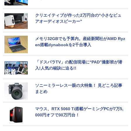
クリエイティブが作った2万円台の“小さなピュ
アオーディオスピーカー”
メモリ32GBでも予算内。産経新聞社がAMD Ryz
en搭載dynabookを2千台導入
「ドスパラTV」の配信現場に“PAD”撮影班が潜
入!人気の秘訣に迫る!!
ソニーミラーレス一眼の大特集！ 見どころ記事
まとめ
マウス、RTX 5060 Ti搭載ゲーミングPCが7万5,
000円オフで30万円台！