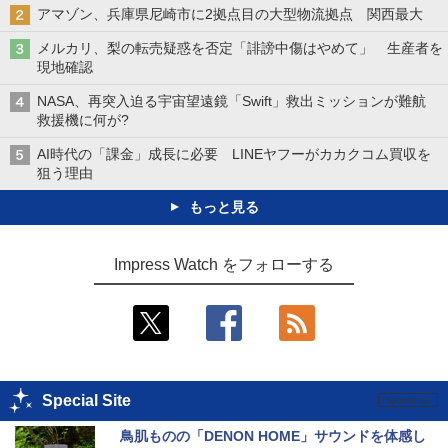
アマゾン、兵庫県尼崎市に2拠点目の大型物流拠点 関西最大
メルカリ、梨の転売疑惑を否定「誹謗中傷はやめて」 生産者を
現地確認
NASA、再突入迫る宇宙望遠鏡「Swift」救出ミッションが難航
救援機に何が?
AI時代の「課金」成長に必要 LINEヤフーがカカクコム買収を
狙う理由
もっと見る
Impress Watch をフォローする
Special Site
鳥肌ものの「DENON HOME」サウンドを体感し