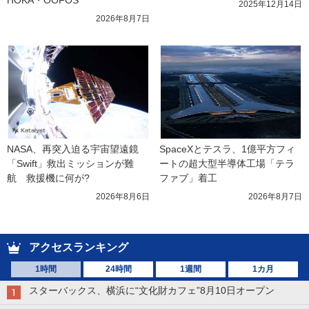
2025年12月14日
2026年8月7日
NASA、再突入迫る宇宙望遠鏡
SpaceXとテスラ、1億平方フィ
「Swift」救出ミッションが難
ートの超大型半導体工場「テラ
航　救援機に何が?
ファブ」着工
2026年8月6日
2026年8月7日
アクセスランキング
1時間
24時間
1週間
1カ月
スターバックス、横浜に“文化財カフェ”8月10日オープン