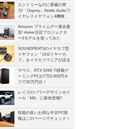
エントリーなのに脅威の実
力!「Osprey」Noble Audioワ
イヤレスイヤフォン4機種を
一気に聴く
Amazon プライムデー過去最
安! Anker注目プロジェクタ
ー3モデルを使ってみた
SOUNDPEATSのイヤカフ型
イヤフォン「UU2イヤーカ
フ」をイヤカフマニアが語る
マウス、RTX 5060 Ti搭載ゲ
ーミングPCが7万5,000円オ
フで30万円台！
レイズのパワーデザインホイ
ール「M6」に新色登場!!
性能の良いお得な中古PC情
報はこのページでチェック！