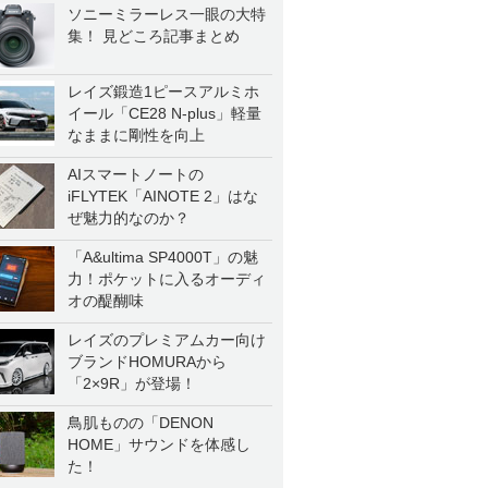
ソニーミラーレス一眼の大特
集！ 見どころ記事まとめ
レイズ鍛造1ピースアルミホ
イール「CE28 N-plus」軽量
なままに剛性を向上
AIスマートノートの
iFLYTEK「AINOTE 2」はな
ぜ魅力的なのか？
「A&ultima SP4000T」の魅
力！ポケットに入るオーディ
オの醍醐味
レイズのプレミアムカー向け
ブランドHOMURAから
「2×9R」が登場！
鳥肌ものの「DENON
HOME」サウンドを体感し
た！