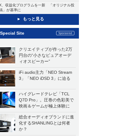
X、収益化プログラムを一新 「オリジナル投
稿」が基準に
もっと見る
Special Site
クリエイティブが作った2万
円台の“小さなピュアオーデ
ィオスピーカー”
iFi audio主力「NEO Stream
3」「NEO iDSD 3」に迫る
ハイグレードテレビ「TCL
Q7D Pro」。圧巻の色彩美で
映画＆ゲームが極上体験に
総合オーディオブランドに進
化するSHANLINGとは何者
か？