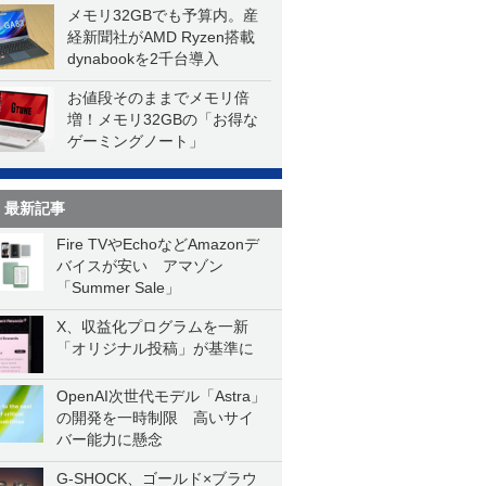
メモリ32GBでも予算内。産
経新聞社がAMD Ryzen搭載
dynabookを2千台導入
お値段そのままでメモリ倍
増！メモリ32GBの「お得な
ゲーミングノート」
最新記事
Fire TVやEchoなどAmazonデ
バイスが安い アマゾン
「Summer Sale」
X、収益化プログラムを一新
「オリジナル投稿」が基準に
OpenAI次世代モデル「Astra」
の開発を一時制限 高いサイ
バー能力に懸念
G-SHOCK、ゴールド×ブラウ