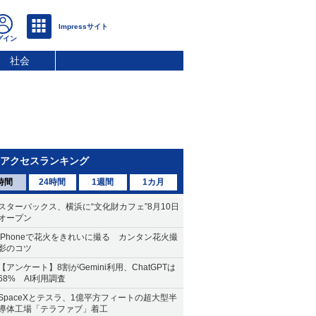
社会
アクセスランキング
時間
24時間
1週間
1カ月
スターバックス、横浜に“文化財カフェ”8月10日
オープン
iPhoneで花火をきれいに撮る カンタン花火撮
影のコツ
【アンケート】8割がGemini利用、ChatGPTは
68% AI利用調査
SpaceXとテスラ、1億平方フィートの超大型半
導体工場「テラファブ」着工