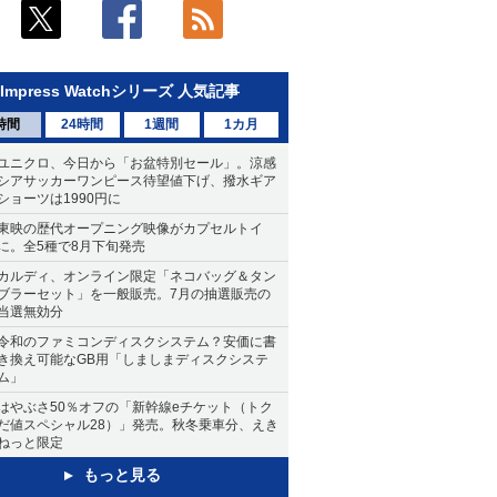
Impress Watchシリーズ 人気記事
時間
24時間
1週間
1カ月
ユニクロ、今日から「お盆特別セール」。涼感
シアサッカーワンピース待望値下げ、撥水ギア
ショーツは1990円に
東映の歴代オープニング映像がカプセルトイ
に。全5種で8月下旬発売
カルディ、オンライン限定「ネコバッグ＆タン
ブラーセット」を一般販売。7月の抽選販売の
当選無効分
令和のファミコンディスクシステム？安価に書
き換え可能なGB用「しましまディスクシステ
ム」
はやぶさ50％オフの「新幹線eチケット（トク
だ値スペシャル28）」発売。秋冬乗車分、えき
ねっと限定
もっと見る