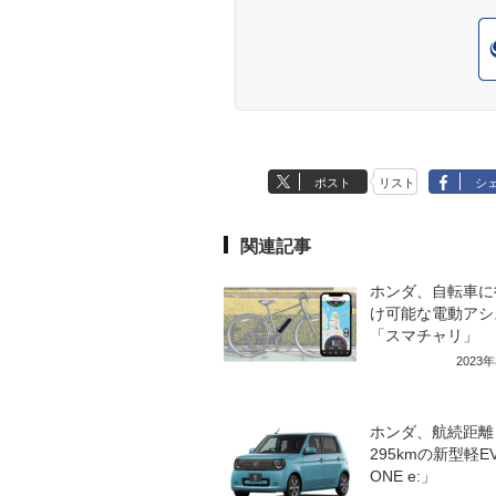
ポスト
リスト
シ
関連記事
ホンダ、自転車に
け可能な電動アシ
「スマチャリ」
2023
ホンダ、航続距離
295kmの新型軽E
ONE e:」